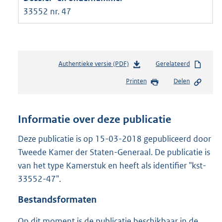
33552 nr. 47
Authentieke versie (PDF)
b
Gerelateerd
e
Printen
Delen
s
t
a
n
Informatie over deze publicatie
d
s
Deze publicatie is op 15-03-2018 gepubliceerd door
g
Tweede Kamer der Staten-Generaal. De publicatie is
r
van het type Kamerstuk en heeft als identifier "kst-
o
33552-47".
o
t
Bestandsformaten
t
e
Op dit moment is de publicatie beschikbaar in de
: