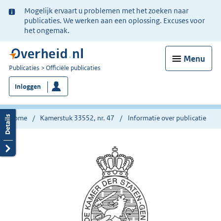
Ter
Mogelijk ervaart u problemen met het zoeken naar
informatie:
publicaties. We werken aan een oplossing. Excuses voor
het ongemak.
Menu
U
Publicaties
Officiële publicaties
bent
Inloggen
nu
hier:
Home
Kamerstuk 33552, nr. 47
Informatie over publicatie