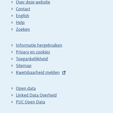
Over deze website
Contact
English
Help
Zoeken
Informatie hergebruiken
Privacy en cookies
Toegankelijkheid
Sitemap
E
Kwetsbaarheid melden
x
t
Open data
e
Linked Data Overheid
r
PUC Open Data
n