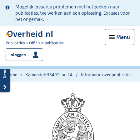
Ter
Mogelijk ervaart u problemen met het zoeken naar
informatie:
publicaties. We werken aan een oplossing. Excuses voor
het ongemak.
Menu
U
Publicaties
Officiële publicaties
bent
Inloggen
nu
hier:
Home
Kamerstuk 33497, nr. 14
Informatie over publicatie