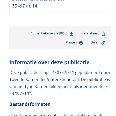
33497 nr. 14
Authentieke versie (PDF)
b
Gerelateerd
e
Printen
Delen
s
t
a
n
Informatie over deze publicatie
d
s
Deze publicatie is op 14-07-2014 gepubliceerd door
g
Tweede Kamer der Staten-Generaal. De publicatie is
r
van het type Kamerstuk en heeft als identifier "kst-
o
33497-14".
o
t
Bestandsformaten
t
e
Op dit moment is de publicatie beschikbaar in de
: