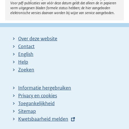
Voor pdf-publicaties van vóór deze datum geldt dat alleen de in papieren
vorm uitgegeven bladen formele status hebben; de hier aangeboden
elektronische versies daarvan worden bij wijze van service aangeboden.
Over deze website
Contact
English
Help
Zoeken
Informatie hergebruiken
Privacy en cookies
Toegankelijkheid
Sitemap
E
Kwetsbaarheid melden
x