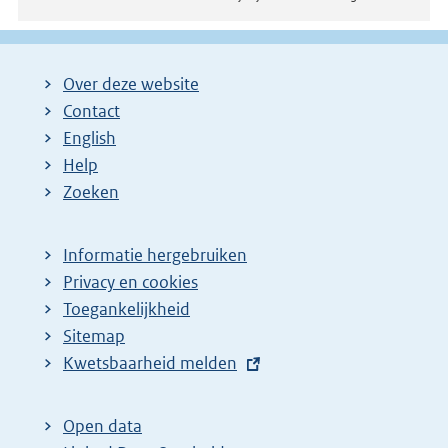
Over deze website
Contact
English
Help
Zoeken
Informatie hergebruiken
Privacy en cookies
Toegankelijkheid
Sitemap
E
Kwetsbaarheid melden
x
t
Open data
e