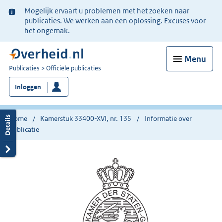
Ter
Mogelijk ervaart u problemen met het zoeken naar
informatie:
publicaties. We werken aan een oplossing. Excuses voor
het ongemak.
Menu
U
Publicaties
Officiële publicaties
bent
Inloggen
nu
hier:
Home
Kamerstuk 33400-XVI, nr. 135
Informatie over
publicatie