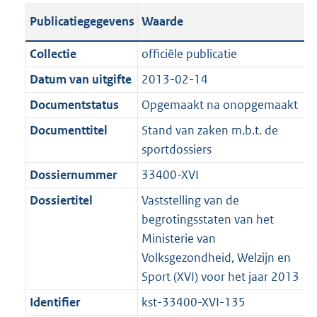
t
s
a
c
i
l
e
t
t
o
Publicatiegegevens
Waarde
a
t
t
a
c
i
:
e
t
t
n
a
i
t
a
c
5
:
e
t
Collectie
officiële publicatie
d
n
e
i
t
a
3
1
:
e
Datum van uitgifte
2013-02-14
s
d
i
e
i
t
K
2
1
:
g
s
Documentstatus
Opgemaakt na onopgemaakt
n
i
e
i
b
K
8
8
r
g
f
n
i
e
b
K
K
Documenttitel
Stand van zaken m.b.t. de
o
r
o
f
n
i
b
b
sportdossiers
o
o
r
o
f
n
Dossiernummer
33400-XVI
t
o
m
r
o
f
t
t
Dossiertitel
Vaststelling van de
a
m
r
o
e
t
begrotingsstaten van het
a
a
m
r
:
e
Ministerie van
t
a
a
m
2
:
Volksgezondheid, Welzijn en
t
a
a
K
2
Sport (XVI) voor het jaar 2013
t
a
b
K
t
Identifier
kst-33400-XVI-135
b