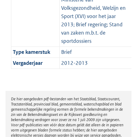
Volksgezondheid, Welzijn en
Sport (XVI) voor het jaar
2013; Brief regering; Stand
van zaken m.b.t. de
sportdossiers
Type kamerstuk
Brief
Vergaderjaar
2012-2013
Disclaimer
De hier aangeboden pdf-bestanden van het Staatsblad, Staatscourant,
Tractatenblad, provinciaal blad, gemeenteblad, waterschapsblad en blad
gemeenschappelijke regeling vormen de formele bekendmakingen in de
zin van de Bekendmakingswet en de Rijkswet goedkeuring en
bekendmaking verdragen voor zover ze na 1 juli 2009 zijn uitgegeven.
Voor pdf-publicaties van vóór deze datum geldt dat alleen de in papieren
vorm uitgegeven bladen formele status hebben; de hier aangeboden
elektronische versies daarvan worden bij wijze van service aangeboden.