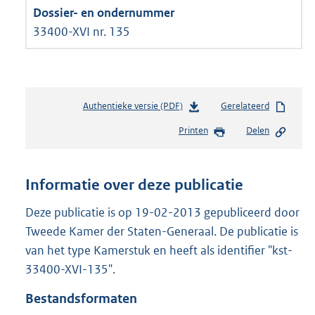
33400-XVI nr. 135
Authentieke versie (PDF)
b
Gerelateerd
e
Printen
Delen
s
t
a
n
Informatie over deze publicatie
d
s
Deze publicatie is op 19-02-2013 gepubliceerd door
g
Tweede Kamer der Staten-Generaal. De publicatie is
r
van het type Kamerstuk en heeft als identifier "kst-
o
33400-XVI-135".
o
t
Bestandsformaten
t
e