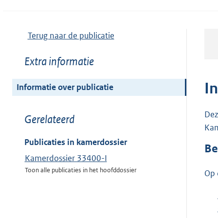
Terug naar de publicatie
Toon
Extra informatie
meer
van:
I
Informatie over publicatie
Dez
Toon
Gerelateerd
Kam
meer
van:
Publicaties in kamerdossier
Be
Kamerdossier 33400-I
Toon alle publicaties in het hoofddossier
Op 