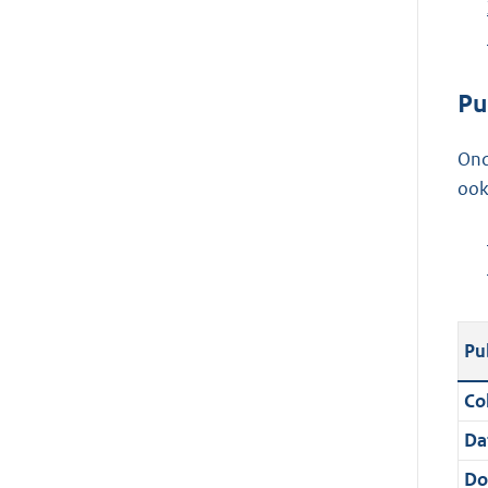
Pu
Ond
ook
Pu
Col
Da
Do