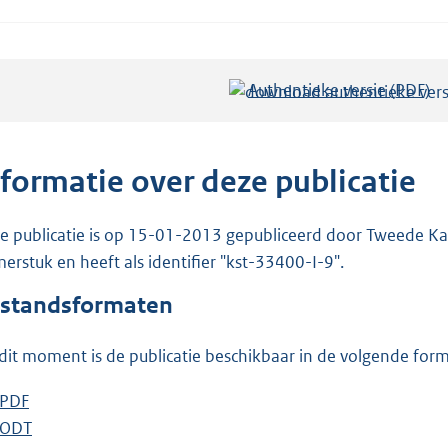
Authentieke versie (PDF)
b
e
s
t
nformatie over deze publicatie
a
n
e publicatie is op 15-01-2013 gepubliceerd door Tweede Kam
d
erstuk en heeft als identifier "kst-33400-I-9".
s
standsformaten
g
r
dit moment is de publicatie beschikbaar in de volgende for
o
o
D
PDF
b
t
o
D
ODT
e
b
t