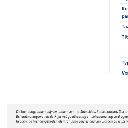
Ru
pa
Ta
Tit
Ty
Ve
De hier aangeboden pdf-bestanden van het Staatsblad, Staatscourant, Tract
Disclaimer
Bekendmakingswet en de Rijkswet goedkeuring en bekendmaking verdragen voor
hebben; de hier aangeboden elektronische versies daarvan worden bij wijze 