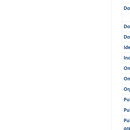
Do
Do
Dos
Ide
In
On
On
Or
Pu
Pu
Pu
or