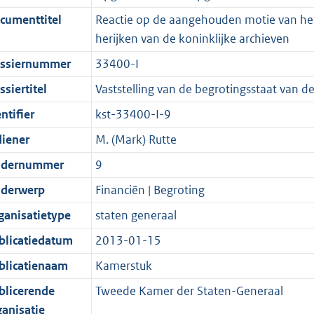
r
g
n
i
e
i
b
b
K
2
cumenttitel
Reactie op de aangehouden motie van het 
o
r
f
n
i
e
b
K
herijken van de koninklijke archieven
o
o
o
f
n
i
b
ssiernummer
33400-I
t
o
r
o
f
n
t
t
m
r
o
f
siertitel
Vaststelling van de begrotingsstaat van de
e
t
a
m
r
o
ntifier
kst-33400-I-9
:
e
a
a
m
r
diener
M. (Mark) Rutte
2
:
t
a
a
m
K
2
t
a
a
dernummer
9
b
K
t
a
derwerp
Financiën | Begroting
b
t
ganisatietype
staten generaal
blicatiedatum
2013-01-15
blicatienaam
Kamerstuk
blicerende
Tweede Kamer der Staten-Generaal
ganisatie