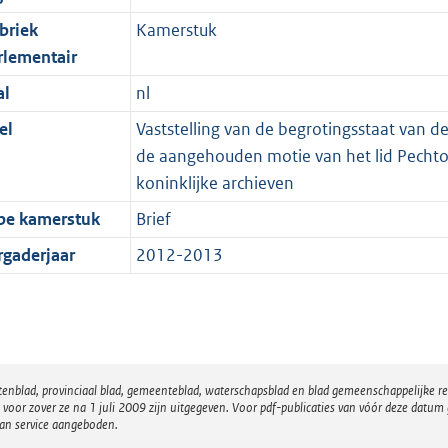
briek
Kamerstuk
rlementair
al
nl
el
Vaststelling van de begrotingsstaat van de
de aangehouden motie van het lid Pechtol
koninklijke archieven
pe kamerstuk
Brief
rgaderjaar
2012-2013
atenblad, provinciaal blad, gemeenteblad, waterschapsblad en blad gemeenschappelijke 
 zover ze na 1 juli 2009 zijn uitgegeven. Voor pdf-publicaties van vóór deze datum g
van service aangeboden.