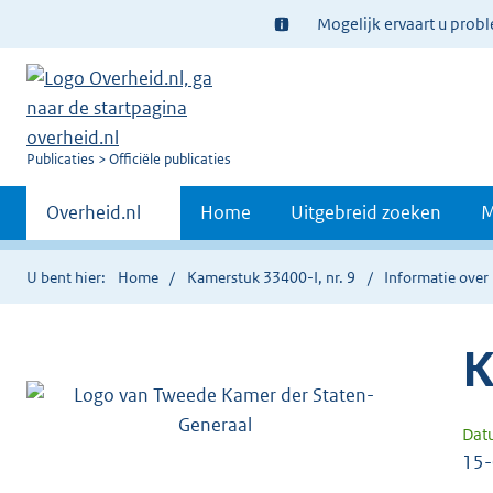
Ter
Mogelijk ervaart u prob
informatie:
U
Publicaties
Officiële publicaties
bent
Primaire
nu
Andere
Overheid.nl
Home
Uitgebreid zoeken
M
hier:
sites
navigatie
binnen
U bent hier:
Home
Kamerstuk 33400-I, nr. 9
Informatie over 
K
Dat
15