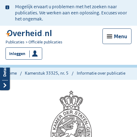
Ter
Mogelijk ervaart u problemen met het zoeken naar
informatie:
publicaties. We werken aan een oplossing. Excuses voor
het ongemak.
Menu
U
Publicaties
Officiële publicaties
bent
Inloggen
nu
hier:
Home
Kamerstuk 33325, nr. 5
Informatie over publicatie