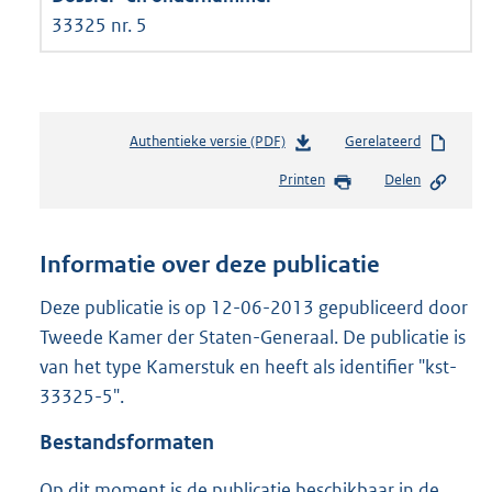
33325 nr. 5
Authentieke versie (PDF)
b
Gerelateerd
e
Printen
Delen
s
t
a
n
Informatie over deze publicatie
d
s
Deze publicatie is op 12-06-2013 gepubliceerd door
g
Tweede Kamer der Staten-Generaal. De publicatie is
r
van het type Kamerstuk en heeft als identifier "kst-
o
33325-5".
o
t
Bestandsformaten
t
e
Op dit moment is de publicatie beschikbaar in de
: