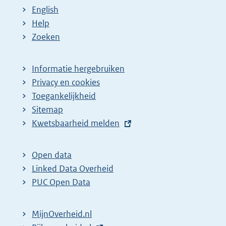
English
Help
Zoeken
Informatie hergebruiken
Privacy en cookies
Toegankelijkheid
Sitemap
E
Kwetsbaarheid melden
x
t
Open data
e
Linked Data Overheid
r
PUC Open Data
n
e
MijnOverheid.nl
l