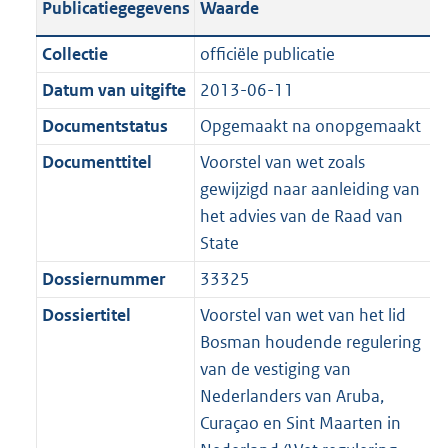
Publicatiegegevens
Waarde
a
t
t
a
c
i
:
e
t
t
n
a
i
t
a
c
6
:
e
t
Collectie
officiële publicatie
d
n
e
i
t
a
7
1
:
e
Datum van uitgifte
2013-06-11
s
d
i
e
i
t
K
2
4
:
g
s
Documentstatus
Opgemaakt na onopgemaakt
n
i
e
i
b
K
3
9
r
g
f
n
i
e
b
K
K
Documenttitel
Voorstel van wet zoals
o
r
o
f
n
i
b
b
gewijzigd naar aanleiding van
o
o
r
o
f
n
het advies van de Raad van
t
o
m
r
o
f
State
t
t
a
m
r
o
Dossiernummer
33325
e
t
a
a
m
r
:
e
Dossiertitel
Voorstel van wet van het lid
t
a
a
m
2
:
Bosman houdende regulering
t
a
a
K
2
van de vestiging van
t
a
b
K
Nederlanders van Aruba,
t
b
Curaçao en Sint Maarten in