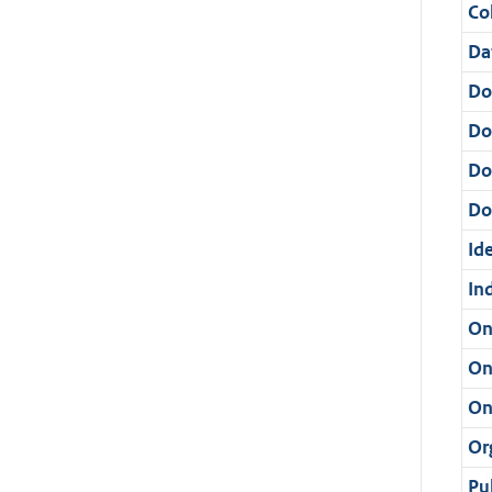
Col
Da
Do
Do
Do
Dos
Ide
In
On
On
On
Or
Pu