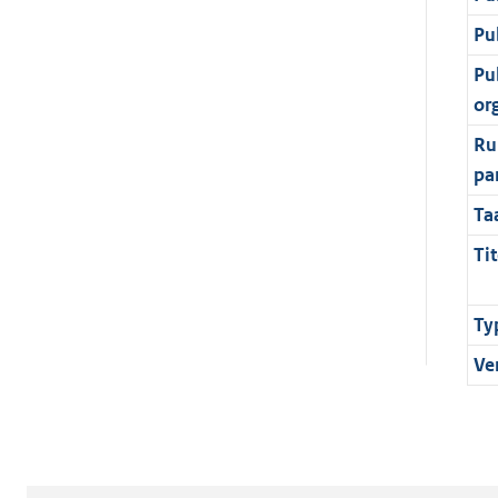
Pu
Pu
or
Ru
pa
Ta
Tit
Ty
Ve