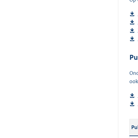
Pu
Ond
ook
Pu