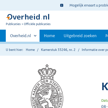
Ter
Mogelijk ervaart u prob
informatie:
U
Publicaties
Officiële publicaties
bent
Primaire
nu
Andere
Overheid.nl
Home
Uitgebreid zoeken
M
hier:
sites
navigatie
binnen
U bent hier:
Home
Kamerstuk 33246, nr. 2
Informatie over p
K
Dat
08