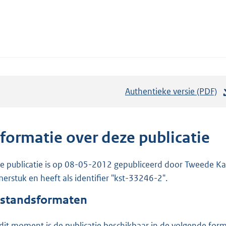
Authentieke versie (PDF)
b
e
s
t
nformatie over deze publicatie
a
n
e publicatie is op 08-05-2012 gepubliceerd door Tweede Kam
d
erstuk en heeft als identifier "kst-33246-2".
s
standsformaten
g
r
dit moment is de publicatie beschikbaar in de volgende for