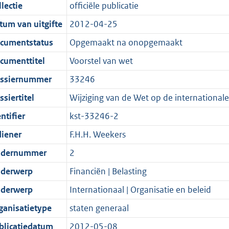
t
a
c
i
:
e
t
t
lectie
officiële publicatie
d
n
i
t
a
c
6
:
e
t
tum van uitgifte
2012-04-25
s
d
e
i
t
a
9
1
:
e
g
s
i
e
i
t
K
5
6
:
cumentstatus
Opgemaakt na onopgemaakt
r
g
n
i
e
i
b
K
2
1
cumenttitel
Voorstel van wet
o
r
f
n
i
e
b
K
3
ssiernummer
33246
o
o
o
f
n
i
b
K
t
o
r
o
f
n
b
siertitel
Wijziging van de Wet op de internationale
t
t
m
r
o
f
ntifier
kst-33246-2
e
t
a
m
r
o
diener
F.H.H. Weekers
:
e
a
a
m
r
2
:
t
a
a
m
dernummer
2
K
2
t
a
a
derwerp
Financiën | Belasting
b
K
t
a
derwerp
Internationaal | Organisatie en beleid
b
t
ganisatietype
staten generaal
blicatiedatum
2012-05-08