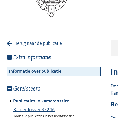
Terug naar de publicatie
Toon
Extra informatie
meer
van:
I
Informatie over publicatie
Dez
Toon
Gerelateerd
Kam
meer
van:
Publicaties in kamerdossier
Be
Kamerdossier 33246
Toon alle publicaties in het hoofddossier
Op 