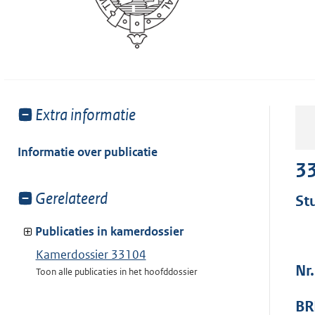
Toon
Extra informatie
meer
van:
Informatie over publicatie
3
Toon
Gerelateerd
St
meer
van:
Publicaties in kamerdossier
Kamerdossier 33104
Nr.
Toon alle publicaties in het hoofddossier
BR