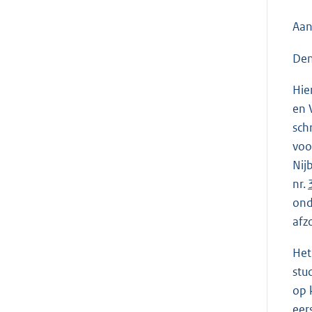
Aan
Den
Hie
en 
sch
voo
Nij
nr.
ond
afz
Het
stu
op 
eer