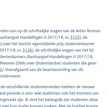
rden aan op de schriftelijke vragen van de leden Ronnes
Aanhangsel Handelingen II 2017/18, nr.
3125
), de
ks) over het bericht «gemiddelde prijs studentenkamer
 2017/18, nr.
3126
), de schriftelijke vragen van het lid
studentenkamers (Aanhangsel Handelingen II 2017/18,
an Meenen (D66) over (buitenlandse) studenten die geen
2
). Voorafgaand aan de beantwoording van de
k onderneem.
 in de verschillende studentensteden hebben de nieuwe
Deze periode is voor vele studenten ook het moment om
ingmarkt zijn. Ik vind het belangrijk dat studenten deze
rt met hun studie kunnen maken. Met de huidige krapte