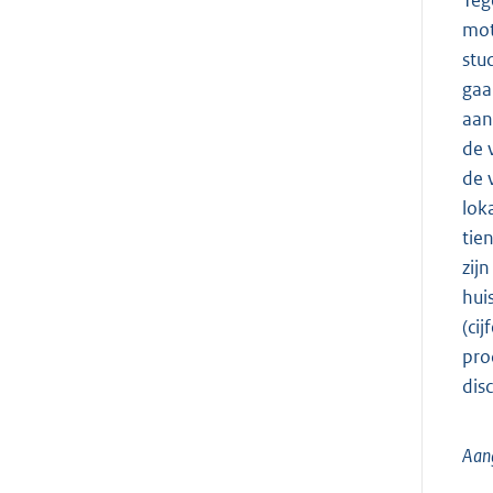
mot
stu
gaa
aan
de 
de 
lok
tie
zij
hui
(ci
pro
dis
Aan