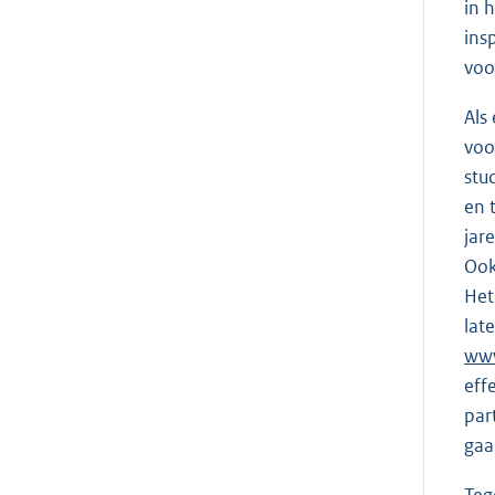
in 
ins
voo
Als
voo
stu
en 
jar
Ook
Het
lat
www
eff
par
gaa
Teg