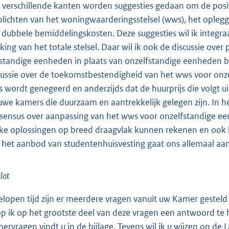
 verschillende kanten worden suggesties gedaan om de positi
plichten van het woningwaarderingsstelsel (wws), het opleg
 dubbele bemiddelingskosten. Deze suggesties wil ik integra
king van het totale stelsel. Daar wil ik ook de discussie over 
fstandige eenheden in plaats van onzelfstandige eenheden bi
cussie over de toekomstbestendigheid van het wws voor onzel
 wordt genegeerd en anderzijds dat de huurprijs die volgt ui
uwe kamers die duurzaam en aantrekkelijk gelegen zijn. In h
sensus over aanpassing van het wws voor onzelfstandige een
ke oplossingen op breed draagvlak kunnen rekenen en ook 
 het aanbod van studentenhuisvesting gaat ons allemaal aan
slot
elopen tijd zijn er meerdere vragen vanuit uw Kamer gesteld
p ik op het grootste deel van deze vragen een antwoord t
ervragen vindt u in de bijlage. Tevens wil ik u wijzen op de