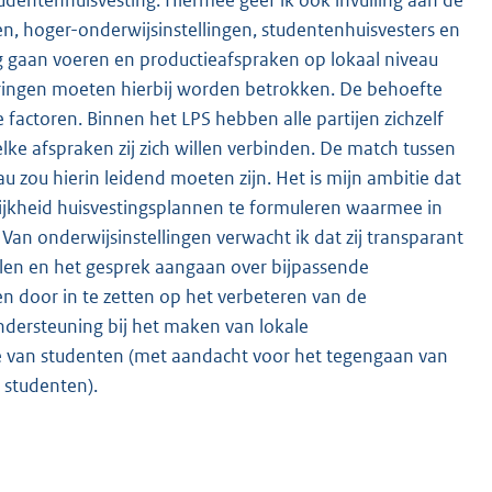
e
en, hoger-onderwijsinstellingen, studentenhuisvesters en
l
g gaan voeren en productieafspraken op lokaal niveau
i
gdringen moeten hierbij worden betrokken. De behoefte
n
 factoren. Binnen het LPS hebben alle partijen zichzelf
k
ke afspraken zij zich willen verbinden. De match tussen
:
zou hierin leidend moeten zijn. Het is mijn ambitie dat
ijkheid huisvestingsplannen te formuleren waarmee in
Van onderwijsinstellingen verwacht ik dat zij transparant
llen en het gesprek aangaan over bijpassende
en door in te zetten op het verbeteren van de
onder
steuning bij het maken van lokale
ie van studenten (met aandacht voor het tegengaan van
 studenten).