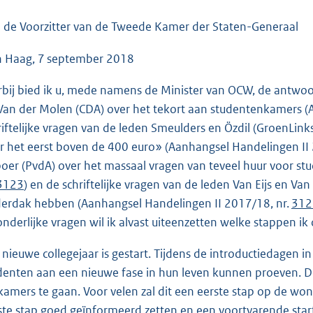
o
o
 de Voorzitter van de Tweede Kamer der Staten-Generaal
t
 Haag, 7 september 2018
t
e
rbij bied ik u, mede namens de Minister van OCW, de antwoo
:
Van der Molen (CDA) over het tekort aan studentenkamers (
4
riftelijke vragen van de leden Smeulders en Özdil (GroenLin
5
r het eerst boven de 400 euro» (Aanhangsel Handelingen II
K
boer (PvdA) over het massaal vragen van teveel huur voor 
b
3123
) en de schriftelijke vragen van de leden Van Eijs en V
erdak hebben (Aanhangsel Handelingen II 2017/18, nr.
312
onderlijke vragen wil ik alvast uiteenzetten welke stappen i
 nieuwe collegejaar is gestart. Tijdens de introductiedagen
denten aan een nieuwe fase in hun leven kunnen proeven. 
kamers te gaan. Voor velen zal dit een eerste stap op de won
ste stap goed geïnformeerd zetten en een voortvarende sta