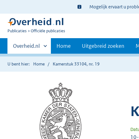
Ter
Mogelijk ervaart u prob
informatie:
U
Publicaties
Officiële publicaties
bent
Primaire
nu
Andere
Overheid.nl
Home
Uitgebreid zoeken
M
hier:
sites
navigatie
binnen
U bent hier:
Home
Kamerstuk 33104, nr. 19
K
Dat
10-