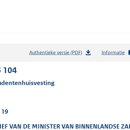
Authentieke versie (PDF)
b
Informatie
e
s
3 104
t
udentenhuisvesting
a
n
d
s
 19
g
r
IEF VAN DE MINISTER VAN BINNENLANDSE ZA