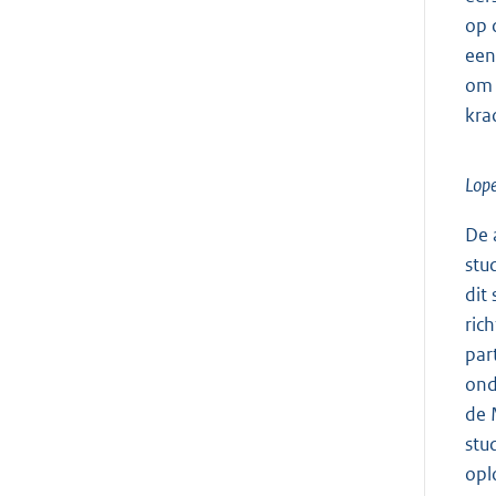
op 
een
om 
kra
Lope
De 
stu
dit
ric
par
ond
de 
stu
opl