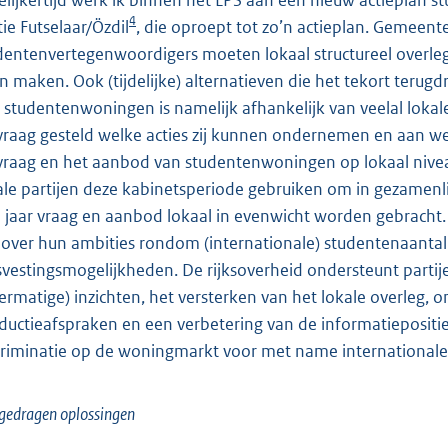
4
ie Futselaar/Özdil
, die oproept tot zo’n actieplan. Gemeent
dentenvertegenwoordigers moeten lokaal structureel overle
n maken. Ook (tijdelijke) alternatieven die het tekort teru
 studentenwoningen is namelijk afhankelijk van veelal lokale
vraag gesteld welke acties zij kunnen ondernemen en aan wel
vraag en het aanbod van studentenwoningen op lokaal niveau 
ale partijen deze kabinetsperiode gebruiken om in gezamenl
n jaar vraag en aanbod lokaal in evenwicht worden gebracht. 
n over hun ambities rondom (internationale) studentenaanta
svestingsmogelijkheden. De rijksoverheid ondersteunt partij
jfermatige) inzichten, het versterken van het lokale overleg, 
ductieafspraken en een verbetering van de informatieposit
criminatie op de woningmarkt voor met name internationale
gedragen oplossingen