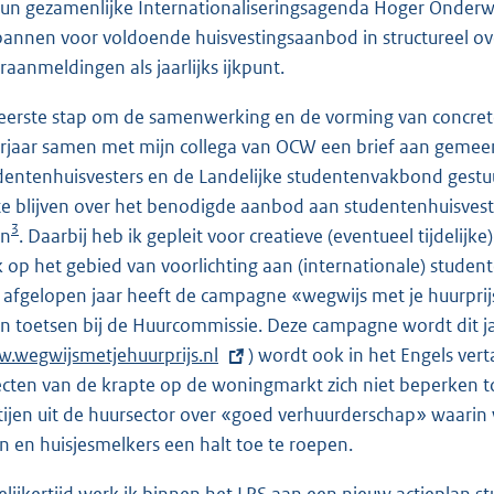
hun gezamenlijke Internationaliseringsagenda Hoger Onderwij
pannen voor voldoende huisvestingsaanbod in structureel o
raanmeldingen als jaarlijks ijkpunt.
 eerste stap om de samenwerking en de vorming van concrete
rjaar samen met mijn collega van OCW een brief aan gemeen
dentenhuisvesters en de Landelijke studentenvakbond gestu
te blijven over het benodigde aanbod aan studentenhuisves
3
en
. Daarbij heb ik gepleit voor creatieve (eventueel tijdeli
 op het gebied van voorlichting aan (internationale) student
 afgelopen jaar heeft de campagne «wegwijs met je huurprij
en toetsen bij de Huurcommissie. Deze campagne wordt dit 
.wegwijsmetjehuurprijs.nl
) wordt ook in het Engels ver
ecten van de krapte op de woningmarkt zich niet beperken to
tijen uit de huursector over «goed verhuurderschap» waarin 
n en huisjesmelkers een halt toe te roepen.
elijkertijd werk ik binnen het LPS aan een nieuw actieplan s