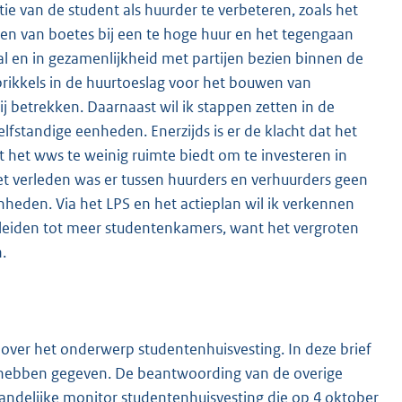
e van de student als huurder te verbeteren, zoals het
gen van boetes bij een te hoge huur en het tegengaan
al en in gezamenlijkheid met partijen bezien binnen de
prikkels in de huurtoe
slag voor het bouwen van
j betrekken. Daarnaast wil ik stappen zetten in de
fstandige eenheden. Enerzijds is er de klacht dat het
t het wws te weinig ruimte biedt om te investeren in
et verleden was er tussen huurders en verhuurders geen
heden. Via het LPS en het actieplan wil ik verkennen
leiden tot meer studentenkamers, want het vergroten
.
 over het onderwerp studentenhuisvesting. In deze brief
e hebben gegeven. De beantwoor
ding van de overige
 Landelijke monitor studentenhuisvesting die op 4 oktober