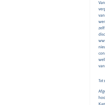
Van
ver
van
wer
zel
dis
wws
nie
con
wel
van
Tot 
Afg
hoo
Kam