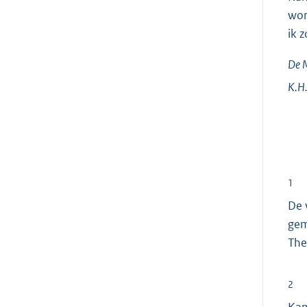
wor
ik 
De M
K.H
1
De 
gem
The
2