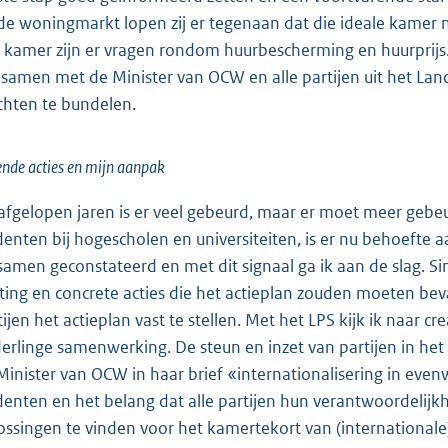
de woningmarkt lopen zij er tegenaan dat die ideale kamer n
 kamer zijn er vragen rondom huurbescherming en huurprijs.
samen met de Minister van OCW en alle partijen uit het Land
chten te bundelen.
nde acties en mijn aanpak
afgelopen jaren is er veel gebeurd, maar er moet meer gebeu
denten bij hogescholen en universiteiten, is er nu behoefte 
 samen geconstateerd en met dit signaal ga ik aan de slag. Si
hting en concrete acties die het actieplan zouden moeten bev
tijen het actieplan vast te stellen. Met het LPS kijk ik naar 
erlinge samenwerking. De steun en inzet van partijen in het 
Minister van OCW in haar brief «internationalisering in even
denten en het belang dat alle partijen hun verantwoordeli
ossingen te vinden voor het kamertekort van (internationa