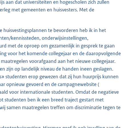
s aan dat universiteiten en hogescholen zich zullen
verleg met gemeenten en huisvesters. Met de
 huisvestingsplannen te bevorderen heb ik in het
ten/kennissteden, onderwijsinstellingen,
urd met de oproep om gezamenlijk in gesprek te gaan
ting voor het komende collegejaar en de daaropvolgende
jke) maatregelen voorafgaand aan het nieuwe collegejaar.
en zijn op landelijk niveau de handen ineen geslagen.
s» studenten erop gewezen dat zij hun huurprijs kunnen
jaar opnieuw gevoerd en de campagnewebsite (
E
taald voor internationale studenten. Omdat de negatieve
x
t studenten ben ik een breed traject gestart met
t
wij samen maatregelen treffen om discriminatie tegen te
e
r
n
tudentenhuisvesting. Hiermee geef ik ook invulling aan de