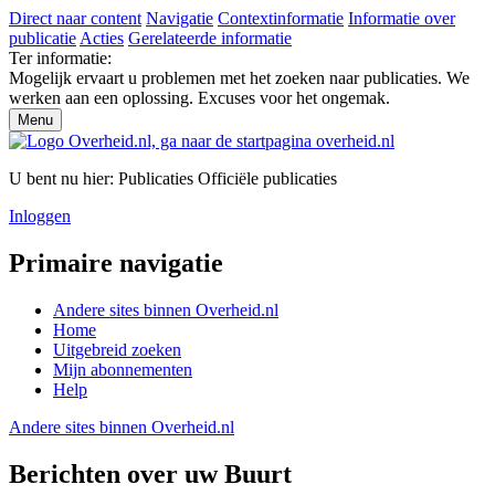
Direct naar content
Navigatie
Contextinformatie
Informatie over
publicatie
Acties
Gerelateerde informatie
Ter informatie:
Mogelijk ervaart u problemen met het zoeken naar publicaties. We
werken aan een oplossing. Excuses voor het ongemak.
Menu
U bent nu hier:
Publicaties
Officiële publicaties
Inloggen
Primaire navigatie
Andere sites binnen
Overheid.nl
Home
Uitgebreid zoeken
Mijn abonnementen
Help
Andere sites binnen
Overheid.nl
Berichten over uw Buurt