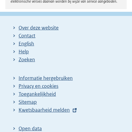
elektronische versies daarvan worden bij wijze van service aangeboden.
Over deze website
Contact
English
Help
Zoeken
Informatie hergebruiken
Privacy en cookies
Toegankelijkheid
Sitemap
E
Kwetsbaarheid melden
x
t
Open data