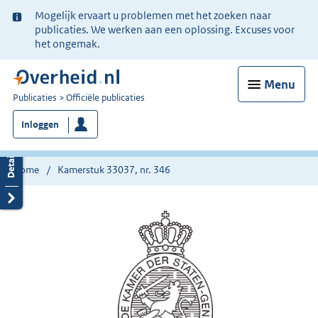
Ter
Mogelijk ervaart u problemen met het zoeken naar
informatie:
publicaties. We werken aan een oplossing. Excuses voor
het ongemak.
Menu
U
Publicaties
Officiële publicaties
bent
Inloggen
nu
hier:
Home
Kamerstuk 33037, nr. 346