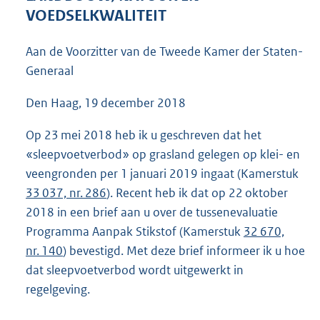
4
VOEDSELKWALITEIT
3
K
Aan de Voorzitter van de Tweede Kamer der Staten-
b
Generaal
Den Haag, 19 december 2018
Op 23 mei 2018 heb ik u geschreven dat het
«sleepvoetverbod» op grasland gelegen op klei- en
veengronden per 1 januari 2019 ingaat (Kamerstuk
33 037, nr. 286
). Recent heb ik dat op 22 oktober
2018 in een brief aan u over de tussenevaluatie
Programma Aanpak Stikstof (Kamerstuk
32 670,
nr. 140
) bevestigd. Met deze brief informeer ik u hoe
dat sleepvoetverbod wordt uitgewerkt in
regelgeving.