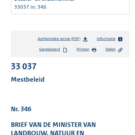
33037 nr. 346
Authentieke versie (PDF)
b
Informatie
e
Gerelateerd
Printen
Delen
s
t
33 037
a
n
d
Mestbeleid
s
g
r
o
Nr. 346
o
t
t
BRIEF VAN DE MINISTER VAN
e
LANDBOUW, NATUUR EN
: