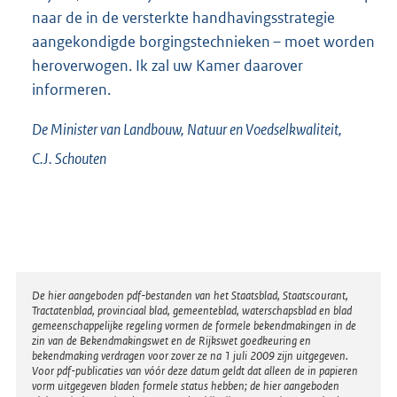
naar de in de versterkte handhavingsstrategie
aangekondigde borgingstechnieken – moet worden
heroverwogen. Ik zal uw Kamer daarover
informeren.
De Minister van Landbouw, Natuur en Voedselkwaliteit,
C.J.
Schouten
Disclaimer
De hier aangeboden pdf-bestanden van het Staatsblad, Staatscourant,
Tractatenblad, provinciaal blad, gemeenteblad, waterschapsblad en blad
gemeenschappelijke regeling vormen de formele bekendmakingen in de
zin van de Bekendmakingswet en de Rijkswet goedkeuring en
bekendmaking verdragen voor zover ze na 1 juli 2009 zijn uitgegeven.
Voor pdf-publicaties van vóór deze datum geldt dat alleen de in papieren
vorm uitgegeven bladen formele status hebben; de hier aangeboden