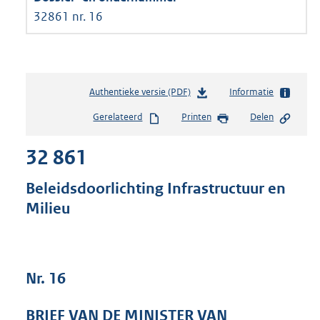
32861 nr. 16
Authentieke versie (PDF)
b
Informatie
e
Gerelateerd
Printen
Delen
s
t
32 861
a
n
d
Beleidsdoorlichting Infrastructuur en
s
Milieu
g
r
o
o
t
Nr. 16
t
e
BRIEF VAN DE MINISTER VAN
: