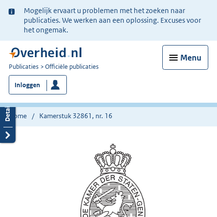
Ter
Mogelijk ervaart u problemen met het zoeken naar
informatie:
publicaties. We werken aan een oplossing. Excuses voor
het ongemak.
Menu
U
Publicaties
Officiële publicaties
bent
Inloggen
nu
hier:
Home
Kamerstuk 32861, nr. 16