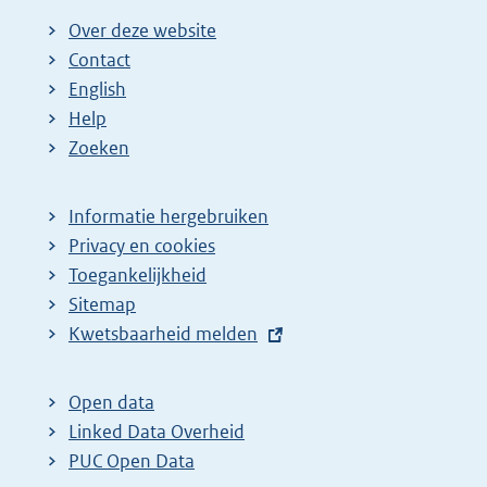
Over deze website
Contact
English
Help
Zoeken
Informatie hergebruiken
Privacy en cookies
Toegankelijkheid
Sitemap
E
Kwetsbaarheid melden
x
t
Open data
e
Linked Data Overheid
r
PUC Open Data
n