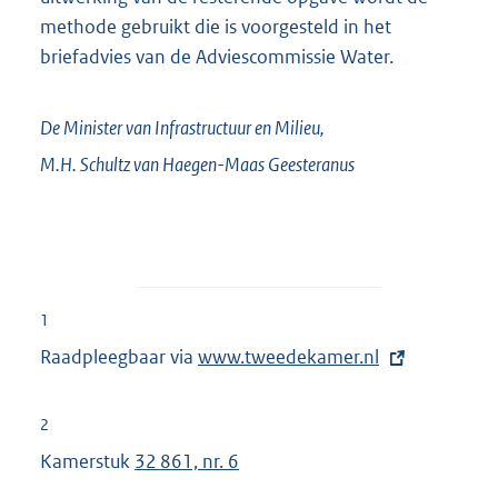
methode gebruikt die is voorgesteld in het
briefadvies van de Adviescommissie Water.
De Minister van Infrastructuur en Milieu,
M.H.
Schultz van Haegen-Maas Geesteranus
1
Raadpleegbaar via
E
www.tweedekamer.nl
x
t
2
e
Kamerstuk
32 861, nr. 6
r