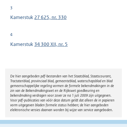
n
3
e
Kamerstuk
27 625, nr. 330
l
i
n
4
k
Kamerstuk
34 300 XII, nr. 5
:
Disclaimer
De hier aangeboden pdf-bestanden van het Staatsblad, Staatscourant,
Tractatenblad, provinciaal blad, gemeenteblad, waterschapsblad en blad
gemeenschappelijke regeling vormen de formele bekendmakingen in de
zin van de Bekendmakingswet en de Rijkswet goedkeuring en
bekendmaking verdragen voor zover ze na 1 juli 2009 zijn uitgegeven.
Voor pdf-publicaties van vóór deze datum geldt dat alleen de in papieren
vorm uitgegeven bladen formele status hebben; de hier aangeboden
elektronische versies daarvan worden bij wijze van service aangeboden.