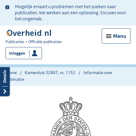
Ter
Mogelijk ervaart u problemen met het zoeken naar
informatie:
publicaties. We werken aan een oplossing. Excuses voor
het ongemak.
Menu
U
Publicaties
Officiële publicaties
bent
Inloggen
nu
hier:
Home
Kamerstuk 32847, nr. 1152
Informatie over
publicatie