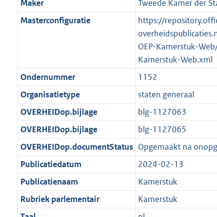
Maker
Tweede Kamer der St
Masterconfiguratie
https://repository.offi
overheidspublicaties.
OEP-Kamerstuk-Web/
Kamerstuk-Web.xml
Ondernummer
1152
Organisatietype
staten generaal
OVERHEIDop.bijlage
blg-1127063
OVERHEIDop.bijlage
blg-1127065
OVERHEIDop.documentStatus
Opgemaakt na onop
Publicatiedatum
2024-02-13
Publicatienaam
Kamerstuk
Rubriek parlementair
Kamerstuk
Taal
nl