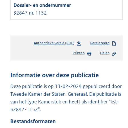
32847 nr. 1152
Authentieke versie (PDF)
b
Gerelateerd
e
Printen
Delen
s
t
a
n
Informatie over deze publicatie
d
s
Deze publicatie is op 13-02-2024 gepubliceerd door
g
Tweede Kamer der Staten-Generaal. De publicatie is
r
van het type Kamerstuk en heeft als identifier "kst-
o
32847-1152".
o
t
Bestandsformaten
t
e