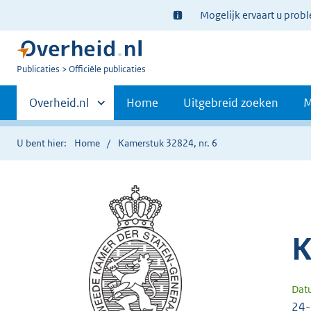
Ter
Mogelijk ervaart u prob
informatie:
U
Publicaties
Officiële publicaties
bent
Primaire
nu
Andere
Overheid.nl
Home
Uitgebreid zoeken
M
hier:
sites
navigatie
binnen
U bent hier:
Home
Kamerstuk 32824, nr. 6
K
Dat
24