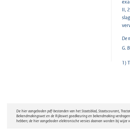
exa
II,
sla
ver
De m
G. B
1) 
De hier aangeboden pdf-bestanden van het Staatsblad, Staatscourant, Tract
Disclaimer
Bekendmakingswet en de Rijkswet goedkeuring en bekendmaking verdragen voor
hebben; de hier aangeboden elektronische versies daarvan worden bij wijze 