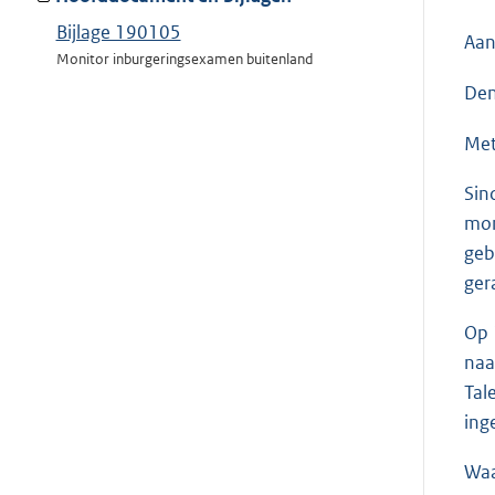
Bijlage 190105
Aan
Monitor inburgeringsexamen buitenland
Den
Met
Sin
mon
geb
ger
Op 
naa
Tal
ing
Waa