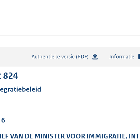
Authentieke versie (PDF)
b
Informatie
e
s
2 824
t
tegratiebeleid
a
n
d
s
 6
g
r
IEF VAN DE MINISTER VOOR IMMIGRATIE, INT