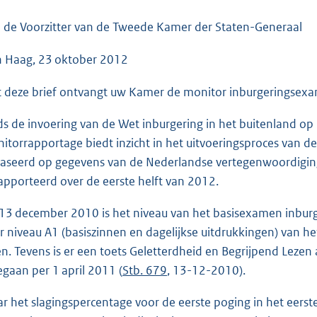
o
o
 de Voorzitter van de Tweede Kamer der Staten-Generaal
t
 Haag, 23 oktober 2012
t
e
 deze brief ontvangt uw Kamer de monitor inburgeringsexam
:
4
ds de invoering van de Wet inburgering in het buitenland o
0
itorrapportage biedt inzicht in het uitvoeringsproces van de
K
aseerd op gegevens van de Nederlandse vertegenwoordiging
b
apporteerd over de eerste helft van 2012.
13 december 2010 is het niveau van het basisexamen inburg
r niveau A1 (basiszinnen en dagelijkse uitdrukkingen) van
en. Tevens is er een toets Geletterdheid en Begrijpend Leze
egaan per 1 april 2011 (
Stb. 679
, 13-12-2010).
r het slagingspercentage voor de eerste poging in het eers