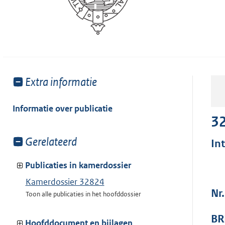
Toon
Extra informatie
meer
van:
Informatie over publicatie
3
Toon
Gerelateerd
In
meer
van:
Publicaties in kamerdossier
Kamerdossier 32824
Nr.
Toon alle publicaties in het hoofddossier
BR
Hoofddocument en bijlagen