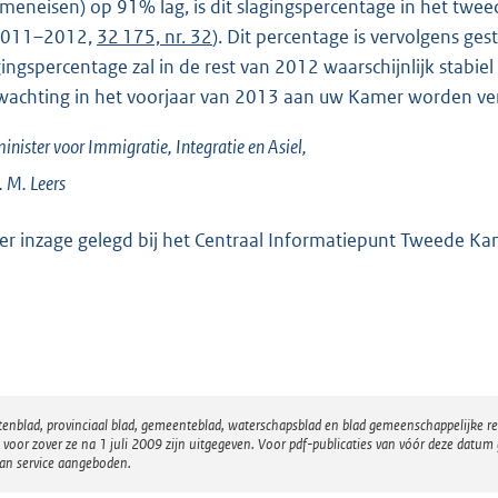
meneisen) op 91% lag, is dit slagingspercentage in het tw
 2011–2012,
32 175, nr. 32
). Dit percentage is vervolgens ge
gingspercentage zal in de rest van 2012 waarschijnlijk stabie
wachting in het voorjaar van 2013 aan uw Kamer worden ve
inister voor Immigratie, Integratie en Asiel,
. M.
Leers
Ter inzage gelegd bij het Centraal Informatiepunt Tweede K
atenblad, provinciaal blad, gemeenteblad, waterschapsblad en blad gemeenschappelijke 
 zover ze na 1 juli 2009 zijn uitgegeven. Voor pdf-publicaties van vóór deze datum g
van service aangeboden.