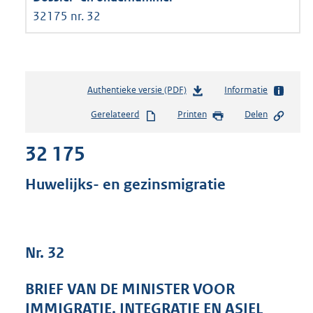
32175 nr. 32
Authentieke versie (PDF)
b
Informatie
e
Gerelateerd
Printen
Delen
s
t
32 175
a
n
d
Huwelijks- en gezinsmigratie
s
g
r
o
Nr. 32
o
t
t
BRIEF VAN DE MINISTER VOOR
e
IMMIGRATIE, INTEGRATIE EN ASIEL
: