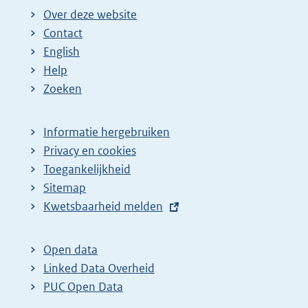
Over deze website
Contact
English
Help
Zoeken
Informatie hergebruiken
Privacy en cookies
Toegankelijkheid
Sitemap
E
Kwetsbaarheid melden
x
t
Open data
e
Linked Data Overheid
r
PUC Open Data
n