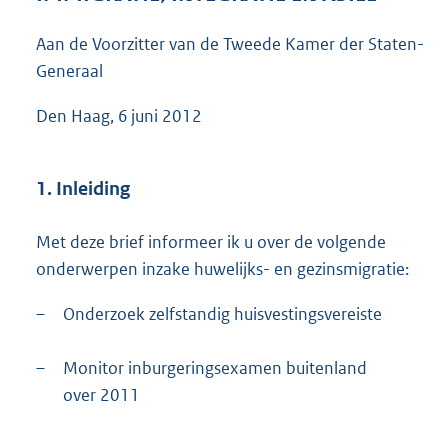
4
2
Aan de Voorzitter van de Tweede Kamer der Staten-
K
Generaal
b
Den Haag, 6 juni 2012
1. Inleiding
Met deze brief informeer ik u over de volgende
onderwerpen inzake huwelijks- en gezinsmigratie:
–
Onderzoek zelfstandig huisvestingsvereiste
–
Monitor inburgeringsexamen buitenland
over 2011