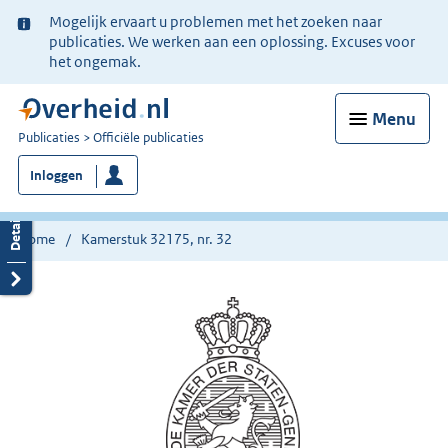
Ter
Mogelijk ervaart u problemen met het zoeken naar
informatie:
publicaties. We werken aan een oplossing. Excuses voor
het ongemak.
Menu
U
Publicaties
Officiële publicaties
bent
Inloggen
nu
hier:
Home
Kamerstuk 32175, nr. 32