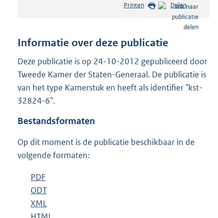
Printen
Delen
s
t
a
n
Informatie over deze publicatie
d
s
Deze publicatie is op 24-10-2012 gepubliceerd door
g
Tweede Kamer der Staten-Generaal. De publicatie is
r
van het type Kamerstuk en heeft als identifier "kst-
o
32824-6".
o
t
Bestandsformaten
t
e
Op dit moment is de publicatie beschikbaar in de
:
4
volgende formaten:
0
K
D
PDF
b
b
o
D
ODT
e
b
w
o
D
XML
s
e
b
n
w
o
D
HTML
t
s
e
b