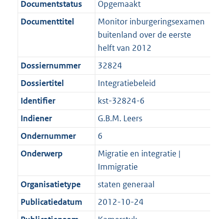
f
n
i
e
b
K
Documentstatus
Opgemaakt
o
r
o
f
n
i
b
Documenttitel
Monitor inburgeringsexamen
o
o
r
o
f
n
buitenland over de eerste
t
o
m
r
o
f
helft van 2012
t
t
a
m
r
o
e
t
Dossiernummer
32824
a
a
m
r
:
e
t
a
a
m
Dossiertitel
Integratiebeleid
2
:
t
a
a
Identifier
kst-32824-6
K
2
t
a
b
K
Indiener
G.B.M. Leers
t
b
Ondernummer
6
Onderwerp
Migratie en integratie |
Immigratie
Organisatietype
staten generaal
Publicatiedatum
2012-10-24