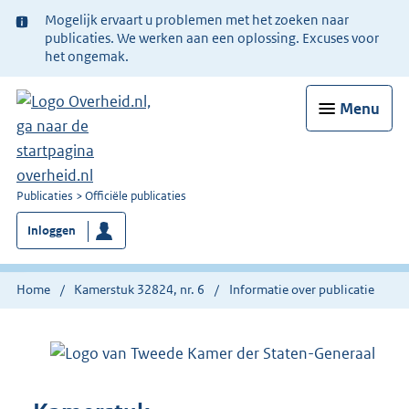
Ter
Mogelijk ervaart u problemen met het zoeken naar
informatie:
publicaties. We werken aan een oplossing. Excuses voor
het ongemak.
Menu
U
Publicaties
Officiële publicaties
bent
Inloggen
nu
hier:
Home
Kamerstuk 32824, nr. 6
Informatie over publicatie