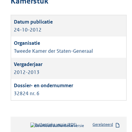
Kamerstuk
24-10-2012
Tweede Kamer der Staten-Generaal
2012-2013
32824 nr. 6
Authentieke versie (PDF)
b
Gerelateerd
e