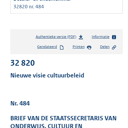
32820 nr. 484
Authentieke versie (PDF)
b
Informatie
e
Gerelateerd
Printen
Delen
s
t
32 820
a
n
d
Nieuwe visie cultuurbeleid
s
g
r
o
Nr. 484
o
t
t
BRIEF VAN DE STAATSSECRETARIS VAN
e
ONDERWIJS, CULTUUR EN
: