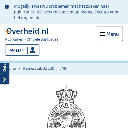
Ter
Mogelijk ervaart u problemen met het zoeken naar
informatie:
publicaties. We werken aan een oplossing. Excuses voor
het ongemak.
Menu
U
Publicaties
Officiële publicaties
bent
Inloggen
nu
hier:
Home
Kamerstuk 32820, nr. 484