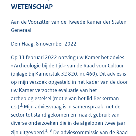
8
WETENSCHAP
9
K
Aan de Voorzitter van de Tweede Kamer der Staten-
b
Generaal
Den Haag, 8 november 2022
Op 11 februari 2022 ontving uw Kamer het advies
«Archeologie bij de tijd» van de Raad voor Cultuur
(bijlage bij Kamerstuk
32 820, nr. 460
). Dit advies is
op mijn verzoek opgesteld in het kader van de door
uw Kamer verzochte evaluatie van het
archeologiestelsel (motie van het lid Beckerman
1
c.s.).
Mijn adviesvraag is in samenspraak met de
sector tot stand gekomen en maakt gebruik van
diverse onderzoeken die in de afgelopen twee jaar
2
3
,
zijn uitgevoerd.
De adviescommissie van de Raad