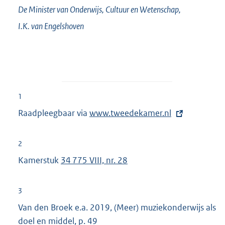
De Minister van Onderwijs, Cultuur en Wetenschap,
I.K. van
Engelshoven
1
Raadpleegbaar via
E
www.tweedekamer.nl
x
t
2
e
Kamerstuk
34 775 VIII, nr. 28
r
n
3
e
Van den Broek e.a. 2019, (Meer) muziekonderwijs als
l
doel en middel, p. 49
i