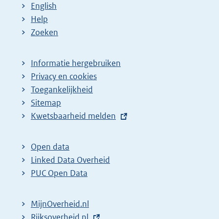
English
Help
Zoeken
Informatie hergebruiken
Privacy en cookies
Toegankelijkheid
Sitemap
E
Kwetsbaarheid melden
x
t
Open data
e
Linked Data Overheid
r
PUC Open Data
n
e
MijnOverheid.nl
l
E
Rijksoverheid.nl