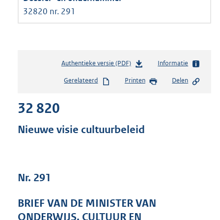
32820 nr. 291
Authentieke versie (PDF)
b
Informatie
e
Gerelateerd
Printen
Delen
s
t
32 820
a
n
d
Nieuwe visie cultuurbeleid
s
g
r
o
Nr. 291
o
t
t
BRIEF VAN DE MINISTER VAN
e
ONDERWIJS, CULTUUR EN
: