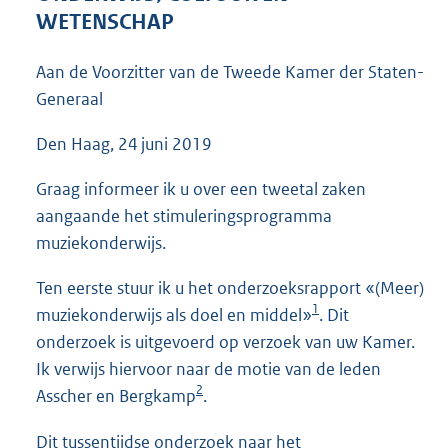
4
WETENSCHAP
2
K
Aan de Voorzitter van de Tweede Kamer der Staten-
b
Generaal
Den Haag, 24 juni 2019
Graag informeer ik u over een tweetal zaken
aangaande het stimuleringsprogramma
muziekonderwijs.
Ten eerste stuur ik u het onderzoeksrapport «(Meer)
1
muziekonderwijs als doel en middel»
. Dit
onderzoek is uitgevoerd op verzoek van uw Kamer.
Ik verwijs hiervoor naar de motie van de leden
2
Asscher en Bergkamp
.
Dit tussentijdse onderzoek naar het