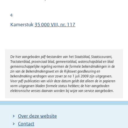
n
k
4
:
Kamerstuk
35 000 VIII, nr. 117
Disclaimer
De hier aangeboden pdf-bestanden van het Staatsblad, Staatscourant,
Tractatenblad, provinciaal blad, gemeenteblad, waterschapsblad en blad
gemeenschappelijke regeling vormen de formele bekendmakingen in de
zin van de Bekendmakingswet en de Rijkswet goedkeuring en
bekendmaking verdragen voor zover ze na 1 juli 2009 zijn uitgegeven.
Voor pdf-publicaties van vóór deze datum geldt dat alleen de in papieren
vorm uitgegeven bladen formele status hebben; de hier aangeboden
elektronische versies daarvan worden bij wijze van service aangeboden.
Over deze website
Contact