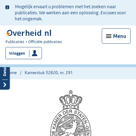
Ter
Mogelijk ervaart u problemen met het zoeken naar
informatie:
publicaties. We werken aan een oplossing. Excuses voor
het ongemak.
Menu
U
Publicaties
Officiële publicaties
bent
Inloggen
nu
hier:
Home
Kamerstuk 32820, nr. 291