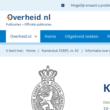
Ter
Mogelijk ervaart u prob
informatie:
U
Publicaties
Officiële publicaties
bent
Primaire
nu
Andere
Overheid.nl
Home
Uitgebreid zoeken
M
hier:
sites
navigatie
binnen
U bent hier:
Home
Kamerstuk 32805, nr. 62
Informatie over 
K
Dat
10-