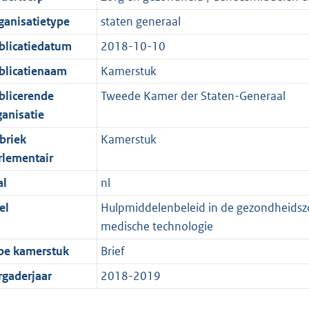
ganisatietype
staten generaal
blicatiedatum
2018-10-10
blicatienaam
Kamerstuk
blicerende
Tweede Kamer der Staten-Generaal
ganisatie
briek
Kamerstuk
rlementair
al
nl
el
Hulpmiddelenbeleid in de gezondheidszor
medische technologie
pe kamerstuk
Brief
rgaderjaar
2018-2019