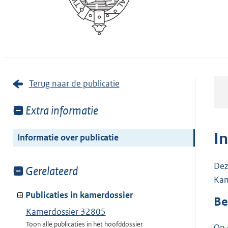
Terug naar de publicatie
Toon
Extra informatie
meer
van:
I
Informatie over publicatie
Dez
Toon
Gerelateerd
Kam
meer
van:
Publicaties in kamerdossier
Be
Kamerdossier 32805
Toon alle publicaties in het hoofddossier
Op 