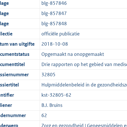
t
a
c
i
:
e
t
t
jlage
blg-857846
d
n
i
t
a
c
3
:
e
t
jlage
blg-857847
s
d
e
i
t
a
7
7
:
e
g
s
i
e
i
t
K
K
3
:
jlage
blg-857848
r
g
n
i
e
i
b
b
K
2
lectie
officiële publicatie
o
r
f
n
i
e
b
K
tum van uitgifte
2018-10-08
o
o
o
f
n
i
b
t
o
r
o
f
n
cumentstatus
Opgemaakt na onopgemaakt
t
t
m
r
o
f
cumenttitel
Drie rapporten op het gebied van medis
e
t
a
m
r
o
ssiernummer
32805
:
e
a
a
m
r
2
:
t
a
a
m
siertitel
Hulpmiddelenbeleid in de gezondheidsz
K
2
t
a
a
ntifier
kst-32805-62
b
K
t
a
diener
B.J. Bruins
b
t
dernummer
62
derwerp
Zorg en gezondheid | Geneesmiddelen 