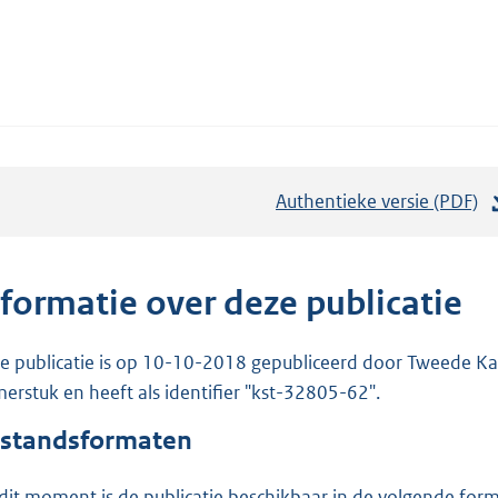
Authentieke versie (PDF)
b
e
s
t
nformatie over deze publicatie
a
n
e publicatie is op 10-10-2018 gepubliceerd door Tweede Kam
d
erstuk en heeft als identifier "kst-32805-62".
s
standsformaten
g
r
dit moment is de publicatie beschikbaar in de volgende for