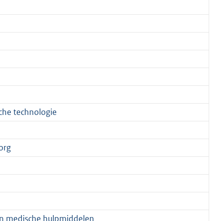
che technologie
org
en medische hulpmiddelen