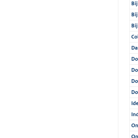
Bi
Bi
Bi
Col
Da
Do
Do
Do
Dos
Ide
In
On
On