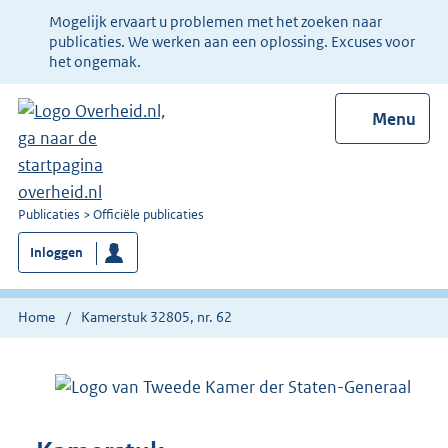
Ter
Mogelijk ervaart u problemen met het zoeken naar
informatie:
publicaties. We werken aan een oplossing. Excuses voor
het ongemak.
Menu
U
Publicaties
Officiële publicaties
bent
Inloggen
nu
hier:
Home
Kamerstuk 32805, nr. 62