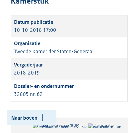
Kamerstuk
10-10-2018 17:00
Tweede Kamer der Staten-Generaal
2018-2019
32805 nr. 62
Naar boven
Authentieke versie (PDF)
b
Informatie
e