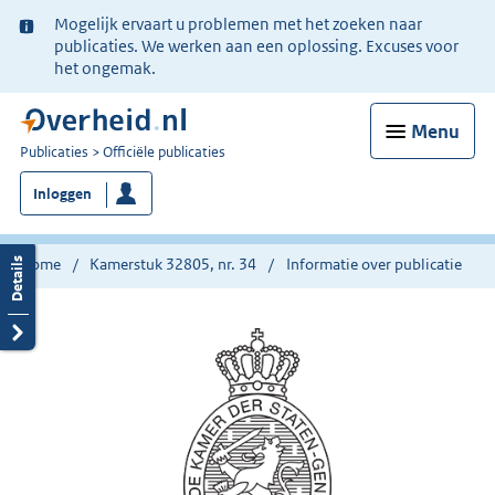
Ter
Mogelijk ervaart u problemen met het zoeken naar
informatie:
publicaties. We werken aan een oplossing. Excuses voor
het ongemak.
Menu
U
Publicaties
Officiële publicaties
bent
Inloggen
nu
hier:
Home
Kamerstuk 32805, nr. 34
Informatie over publicatie