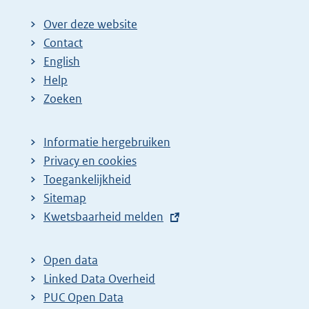
Over deze website
Contact
English
Help
Zoeken
Informatie hergebruiken
Privacy en cookies
Toegankelijkheid
Sitemap
E
Kwetsbaarheid melden
x
t
Open data
e
Linked Data Overheid
r
PUC Open Data