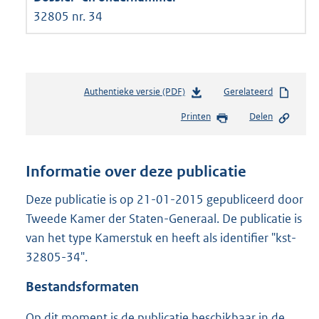
32805 nr. 34
Authentieke versie (PDF)
b
Gerelateerd
e
Printen
Delen
s
t
a
n
Informatie over deze publicatie
d
s
Deze publicatie is op 21-01-2015 gepubliceerd door
g
Tweede Kamer der Staten-Generaal. De publicatie is
r
van het type Kamerstuk en heeft als identifier "kst-
o
32805-34".
o
t
Bestandsformaten
t
e
Op dit moment is de publicatie beschikbaar in de
: