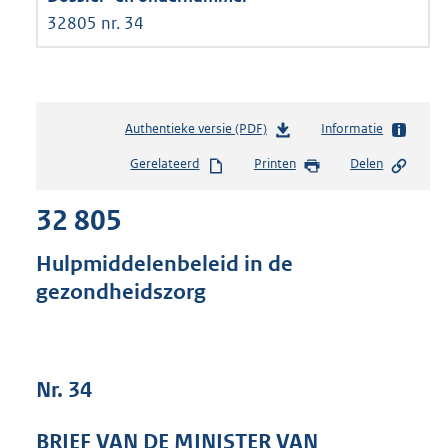
32805 nr. 34
Authentieke versie (PDF)
b
Informatie
e
Gerelateerd
Printen
Delen
s
t
32 805
a
n
d
Hulpmiddelenbeleid in de
s
gezondheidszorg
g
r
o
o
t
Nr. 34
t
e
BRIEF VAN DE MINISTER VAN
: