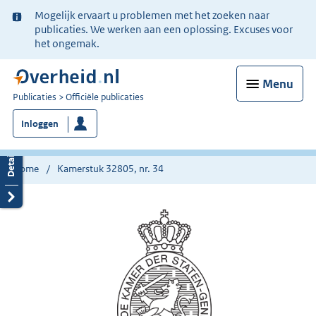
Ter
Mogelijk ervaart u problemen met het zoeken naar
informatie:
publicaties. We werken aan een oplossing. Excuses voor
het ongemak.
Menu
U
Publicaties
Officiële publicaties
bent
Inloggen
nu
hier:
Home
Kamerstuk 32805, nr. 34