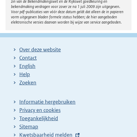
zin van de Bekendmakingswet en de Rijkswet goedkeuring en
bekendmaking verdragen voor zover ze na 1 juli 2009 zijn uitgegeven.
Voor pdf-publicaties van vóór deze datum geldt dat alleen de in papieren
vorm uitgegeven bladen formele status hebben; de hier aangeboden
elektronische versies daarvan worden bij wijze van service aangeboden.
Over deze website
Contact
English
Help
Zoeken
Informatie hergebruiken
Privacy en cookies
Toegankelijkheid
Sitemap
E
Kwetsbaarheid melden