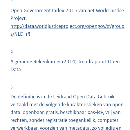
Open Government Index 2015 van het World Justice
Project:
E
http://data.worldjusticeproject.org/opengov/#/group
x
s/NLD
t
e
r
4
n
Algemene Rekenkamer (2014) Trendrapport Open
e
Data
l
i
5
n
De definitie is in de
Leidraad Open Data Gebruik
k
vertaald met de volgende karakteristieken van open
:
data: openbaar, gratis, beschikbaar «as-is», vrij van
rechten, zonder registratie toegankelijk, computer
verwerkbaar, voorzien van metadata, zo volledig en