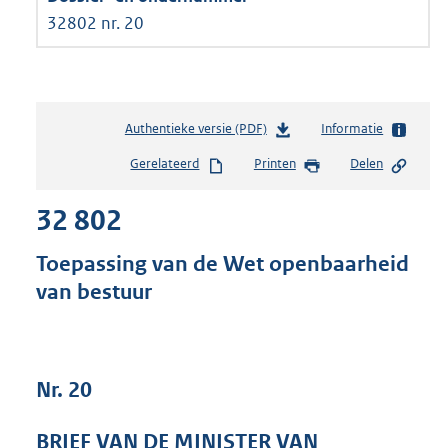
32802 nr. 20
Authentieke versie (PDF)
b
Informatie
e
Gerelateerd
Printen
Delen
s
t
32 802
a
n
d
Toepassing van de Wet openbaarheid
s
van bestuur
g
r
o
o
t
Nr. 20
t
e
BRIEF VAN DE MINISTER VAN
: