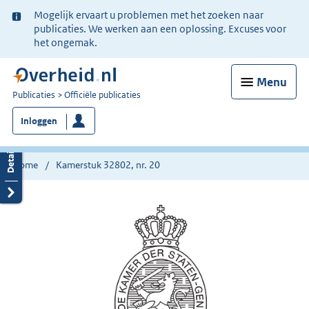
Ter
Mogelijk ervaart u problemen met het zoeken naar
informatie:
publicaties. We werken aan een oplossing. Excuses voor
het ongemak.
Menu
U
Publicaties
Officiële publicaties
bent
Inloggen
nu
hier:
Home
Kamerstuk 32802, nr. 20