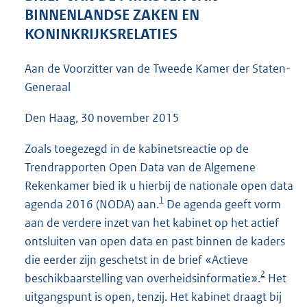
5
BINNENLANDSE ZAKEN EN
7
KONINKRIJKSRELATIES
K
b
Aan de Voorzitter van de Tweede Kamer der Staten-
Generaal
Den Haag, 30 november 2015
Zoals toegezegd in de kabinetsreactie op de
Trendrapporten Open Data van de Algemene
Rekenkamer bied ik u hierbij de nationale open data
1
agenda 2016 (NODA) aan.
De agenda geeft vorm
aan de verdere inzet van het kabinet op het actief
ontsluiten van open data en past binnen de kaders
die eerder zijn geschetst in de brief «Actieve
2
beschikbaarstelling van overheidsinformatie».
Het
uitgangspunt is open, tenzij. Het kabinet draagt bij