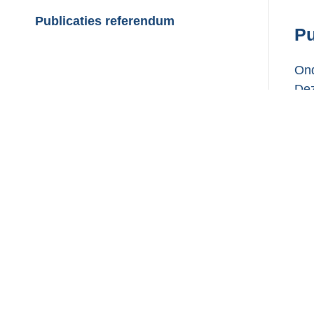
Publicaties referendum
Pu
Ond
Dez
Pu
Co
Da
Do
Do