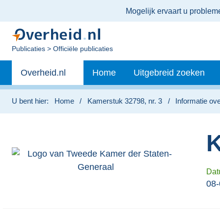
Ter
Mogelijk ervaart u proble
informatie:
U
Publicaties
Officiële publicaties
bent
Primaire
nu
Andere
Overheid.nl
Home
Uitgebreid zoeken
hier:
navigatie
sites
binnen
U bent hier:
Home
Kamerstuk 32798, nr. 3
Informatie ove
K
Dat
08-