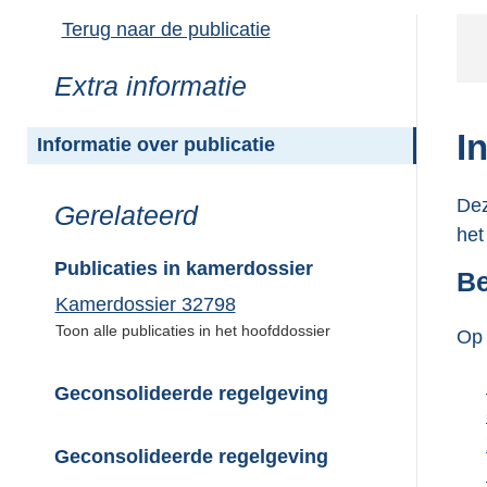
Terug naar de publicatie
Toon
Extra informatie
meer
van:
I
Informatie over publicatie
Dez
Toon
Gerelateerd
het
meer
van:
Publicaties in kamerdossier
Be
Kamerdossier 32798
Toon alle publicaties in het hoofddossier
Op 
Geconsolideerde regelgeving
Geconsolideerde regelgeving