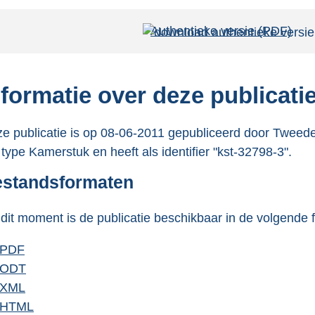
Authentieke versie (PDF)
b
e
s
t
nformatie over deze publicati
a
n
e publicatie is op 08-06-2011 gepubliceerd door Tweede
d
 type Kamerstuk en heeft als identifier "kst-32798-3".
s
standsformaten
g
r
dit moment is de publicatie beschikbaar in de volgende 
o
o
D
PDF
b
t
o
D
ODT
e
b
t
w
o
D
XML
s
b
e
e
n
w
o
D
HTML
t
e
s
b