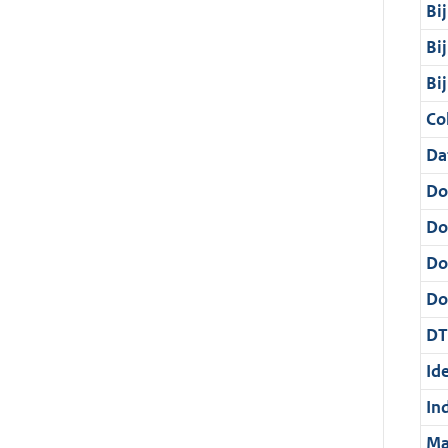
Bi
Bi
Bi
Col
Da
Do
Do
Do
Dos
DT
Ide
In
Ma