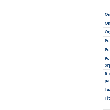
On
On
Or
Pu
Pu
Pu
or
Ru
pa
Ta
Tit