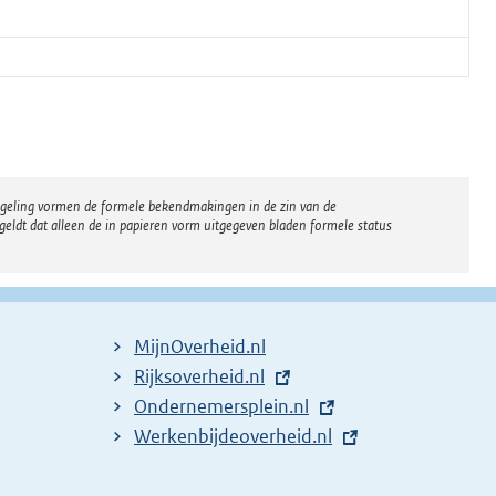
regeling vormen de formele bekendmakingen in de zin van de
eldt dat alleen de in papieren vorm uitgegeven bladen formele status
MijnOverheid.nl
E
Rijksoverheid.nl
x
E
Ondernemersplein.nl
t
x
E
Werkenbijdeoverheid.nl
e
t
x
r
e
t