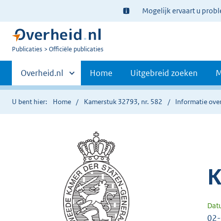
Ter
Mogelijk ervaart u prob
informatie:
U
Publicaties
Officiële publicaties
bent
Primaire
nu
Andere
Overheid.nl
Home
Uitgebreid zoeken
M
hier:
sites
navigatie
binnen
U bent hier:
Home
Kamerstuk 32793, nr. 582
Informatie over
K
Dat
02-