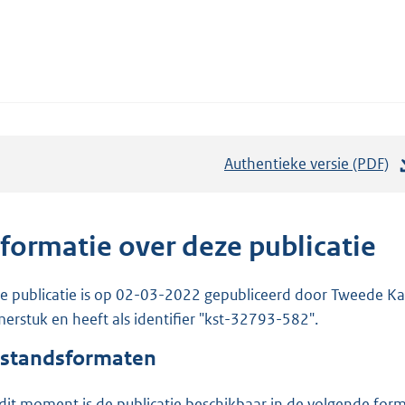
Authentieke versie (PDF)
b
e
s
t
nformatie over deze publicatie
a
n
e publicatie is op 02-03-2022 gepubliceerd door Tweede Kam
d
erstuk en heeft als identifier "kst-32793-582".
s
standsformaten
g
r
dit moment is de publicatie beschikbaar in de volgende for