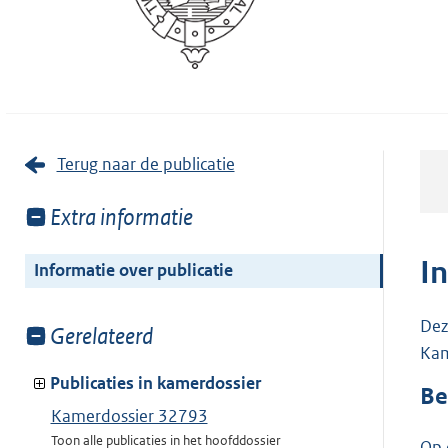
Terug naar de publicatie
Toon
Extra informatie
meer
van:
I
Informatie over publicatie
Dez
Toon
Gerelateerd
Kam
meer
van:
Publicaties in kamerdossier
Be
Kamerdossier 32793
Toon alle publicaties in het hoofddossier
Op 