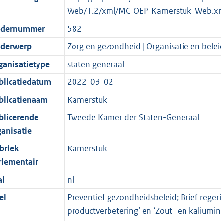
Web/1.2/xml/MC-OEP-Kamerstuk-Web.x
dernummer
582
derwerp
Zorg en gezondheid | Organisatie en belei
ganisatietype
staten generaal
blicatiedatum
2022-03-02
blicatienaam
Kamerstuk
blicerende
Tweede Kamer der Staten-Generaal
ganisatie
briek
Kamerstuk
rlementair
al
nl
el
Preventief gezondheidsbeleid; Brief reger
productverbetering’ en ‘Zout- en kalium