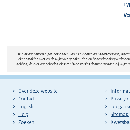
Ty
Ve
De hier aangeboden pdf-bestanden van het Staatsblad, Staatscourant, Tract
Disclaimer
Bekendmakingswet en de Rijkswet goedkeuring en bekendmaking verdragen voor
hebben; de hier aangeboden elektronische versies daarvan worden bij wijze 
Over deze website
Informat
Contact
Privacy 
English
Toeganke
Help
Sitemap
Zoeken
E
Kwetsba
x