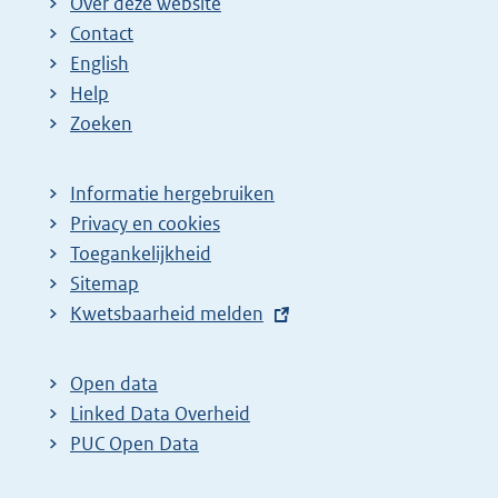
Over deze website
Contact
English
Help
Zoeken
Informatie hergebruiken
Privacy en cookies
Toegankelijkheid
Sitemap
E
Kwetsbaarheid melden
x
t
Open data
e
Linked Data Overheid
r
PUC Open Data
n
e