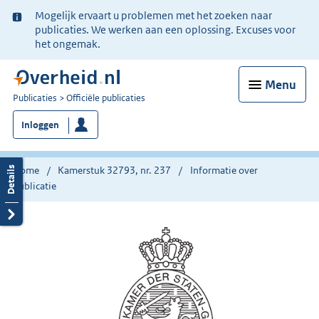
Ter
Mogelijk ervaart u problemen met het zoeken naar
informatie:
publicaties. We werken aan een oplossing. Excuses voor
het ongemak.
Menu
U
Publicaties
Officiële publicaties
bent
Inloggen
nu
hier:
Home
Kamerstuk 32793, nr. 237
Informatie over
publicatie