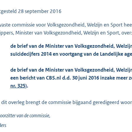
o
o
tgesteld
28 september 2016
t
vaste commissie voor Volksgezondheid, Welzijn en Sport h
t
ippers, Minister van Volksgezondheid, Welzijn en Sport, over
e
:
de brief van de Minister van Volksgezondheid, Welzijn
1
suïcidecijfers 2014 en voortgang van de Landelijke a
1
0
de brief van de Minister van Volksgezondheid, Welzijn
K
een bericht van CBS.nl d.d. 30 juni 2016 inzake meer
b
nr. 325
).
 dit overleg brengt de commissie bijgaand geredigeerd woorde
oorzitter van de commissie,
ers