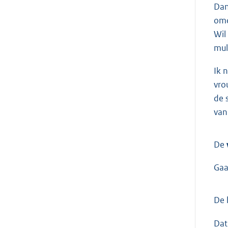
Dan
omd
Wil
mul
Ik 
vro
de 
van
De
Gaa
De 
Dat