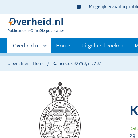
Ter
Mogelijk ervaart u prob
informatie:
U
Publicaties
Officiële publicaties
bent
Primaire
nu
Andere
Overheid.nl
Home
Uitgebreid zoeken
M
hier:
sites
navigatie
binnen
U bent hier:
Home
Kamerstuk 32793, nr. 237
K
Dat
29-