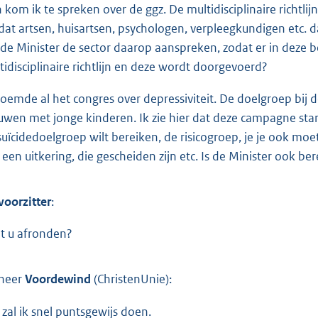
 kom ik te spreken over de ggz. De multidisciplinaire richtli
at artsen, huisartsen, psychologen, verpleegkundigen etc. da
 de Minister de sector daarop aanspreken, zodat er in deze
tidisciplinaire richtlijn en deze wordt doorgevoerd?
noemde al het congres over depressiviteit. De doelgroep bi
uwen met jonge kinderen. Ik zie hier dat deze campagne star
suïcidedoelgroep wilt bereiken, de risicogroep, je je ook moe
 een uitkering, die gescheiden zijn etc. Is de Minister ook 
voorzitter
:
t u afronden?
heer
Voordewind
(ChristenUnie):
 zal ik snel puntsgewijs doen.