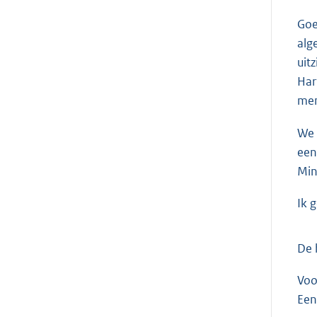
Goe
alg
uit
Har
men
We 
een
Min
Ik 
De 
Voo
Een