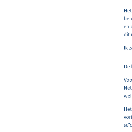
Het
ber
en 
dit
Ik 
De 
Voo
Net
wel
Het
vor
suï