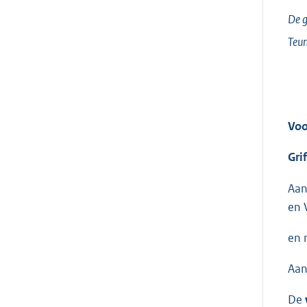
De g
Teun
Voo
Gri
Aan
en 
en 
Aan
De