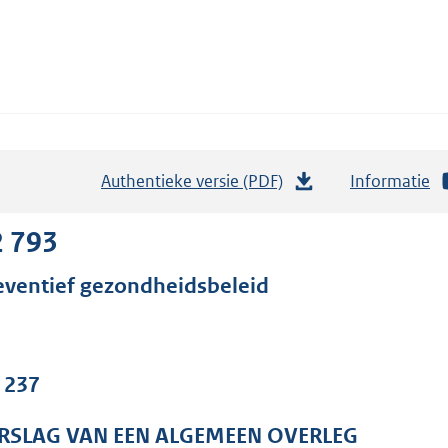
Authentieke versie (PDF)
b
Informatie
e
s
2 793
t
eventief gezondheidsbeleid
a
n
d
s
. 237
g
r
RSLAG VAN EEN ALGEMEEN OVERLEG