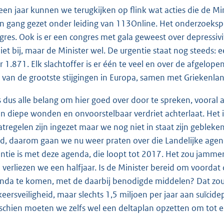
een jaar kunnen we terugkijken op flink wat acties die de Min
in gang gezet onder leiding van 113Online. Het onderzoeksp
gres. Ook is er een congres met gala geweest over depressivitei
niet bij, maar de Minister wel. De urgentie staat nog steeds: 
r 1.871. Elk slachtoffer is er één te veel en over de afgelopen
 van de grootste stijgingen in Europa, samen met Griekenlan
is dus alle belang om hier goed over door te spreken, vooral 
in diepe wonden en onvoorstelbaar verdriet achterlaat. Het i
tregelen zijn ingezet maar we nog niet in staat zijn geblek
d, daarom gaan we nu weer praten over die Landelijke agenda
entie is met deze agenda, die loopt tot 2017. Het zou jammer
 verliezen we een halfjaar. Is de Minister bereid om voordat
nda te komen, met de daarbij benodigde middelen? Dat zou g
keersveiligheid, maar slechts 1,5 miljoen per jaar aan suïci
schien moeten we zelfs wel een deltaplan opzetten om tot 