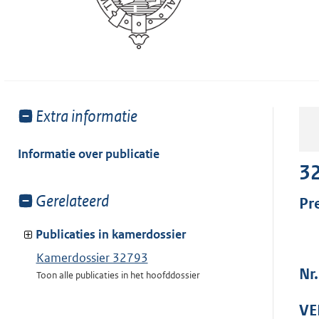
Toon
Extra informatie
meer
van:
Informatie over publicatie
3
Toon
Gerelateerd
Pr
meer
van:
Publicaties in kamerdossier
Kamerdossier 32793
Nr
Toon alle publicaties in het hoofddossier
VE