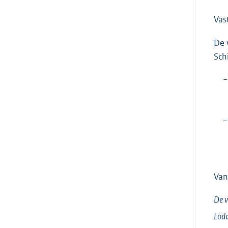
Vas
De 
Sch
−
−
Van
De v
Lodd