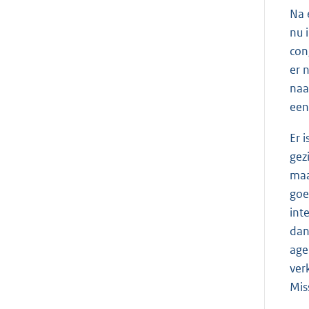
Na 
nu 
con
er 
naa
een
Er 
gez
maa
goe
int
dan
age
ver
Mis