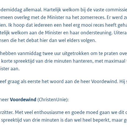
demiddag allemaal. Hartelijk welkom bij de vaste commissie
emeen overleg met de Minister na het zomerreces. Er werd zoj
zien. Ik hoop dat iedereen een heel erg mooi reces heeft ge
telijk welkom aan de Minister en haar ondersteuning. Uite
sen die het debat hier dan wel elders volgen.
hebben vanmiddag twee uur uitgetrokken om te praten over s
 korte spreektijd van drie minuten hanteren, met maximaal
ister aan.
geef graag als eerste het woord aan de heer Voordewind. Hij
heer
Voordewind
(ChristenUnie):
rzitter. Met veel enthousiasme en goede moed gaan we dit o
 spreektijd van drie minuten is dan wel heel beperkt, maar g