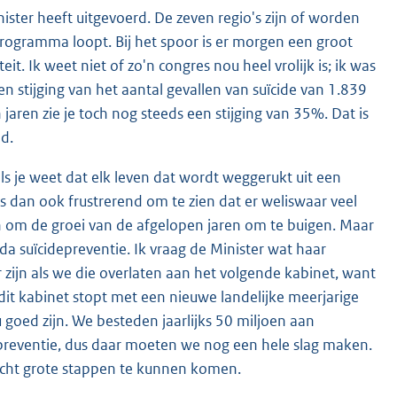
ister heeft uitgevoerd. De zeven regio's zijn of worden
rogramma loopt. Bij het spoor is er morgen een groot
t. Ik weet niet of zo'n congres nou heel vrolijk is; ik was
een stijging van het aantal gevallen van suïcide van 1.839
 jaren zie je toch nog steeds een stijging van 35%. Dat is
d.
als je weet dat elk leven dat wordt weggerukt uit een
s dan ook frustrerend om te zien dat er weliswaar veel
en om de groei van de afgelopen jaren om te buigen. Maar
 suïcidepreventie. Ik vraag de Minister wat haar
 zijn als we die overlaten aan het volgende kabinet, want
 dit kabinet stopt met een nieuwe landelijke meerjarige
oed zijn. We besteden jaarlijks 50 miljoen aan
depreventie, dus daar moeten we nog een hele slag maken.
echt grote stappen te kunnen komen.