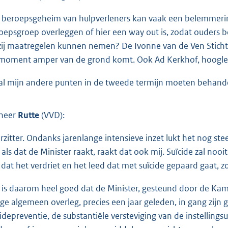
 beroepsgeheim van hulpverleners kan vaak een belemmering
oepsgroep overleggen of hier een way out is, zodat ouders 
zij maatregelen kunnen nemen? De Ivonne van de Ven Stichti
 moment amper van de grond komt. Ook Ad Kerkhof, hooglera
zal mijn andere punten in de tweede termijn moeten behand
heer
Rutte
(VVD):
rzitter. Ondanks jarenlange intensieve inzet lukt het nog ste
 als dat de Minister raakt, raakt dat ook mij. Suïcide zal n
 dat het verdriet en het leed dat met suïcide gepaard gaat, z
 is daarom heel goed dat de Minister, gesteund door de Kamer, 
ige algemeen overleg, precies een jaar geleden, in gang zijn
cidepreventie, de substantiële versteviging van de instelli