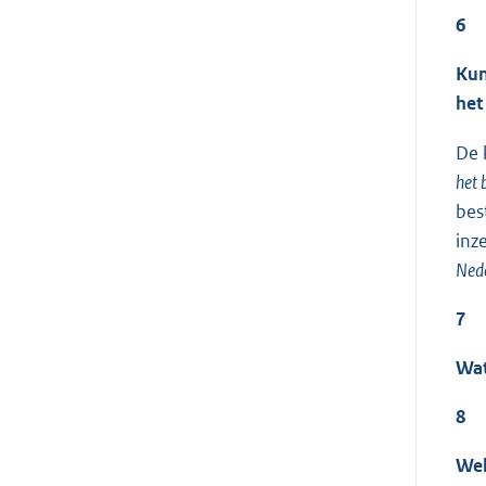
6
Kun
het
De 
het 
bes
inz
Ned
7
Wat
8
Wel