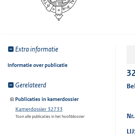
Toon
Extra informatie
meer
van:
Informatie over publicatie
3
Toon
Gerelateerd
Be
meer
van:
Publicaties in kamerdossier
Kamerdossier 32733
Nr
Toon alle publicaties in het hoofddossier
LI