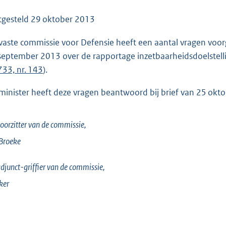
o
o
tgesteld
29 oktober 2013
t
vaste commissie voor Defensie heeft een aantal vragen voorg
t
september 2013 over de rapportage inzetbaarheidsdoelstel
e
733, nr. 143
).
:
5
minister heeft deze vragen beantwoord bij brief van 25 okt
3
K
b
oorzitter van de commissie,
Broeke
djunct-griffier van de commissie,
ker