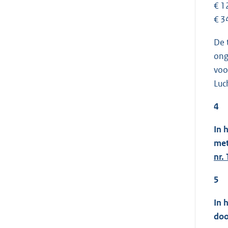
€ 1
€ 3
De 
ong
voo
Luc
4
In 
met
nr. 
5
In 
doo