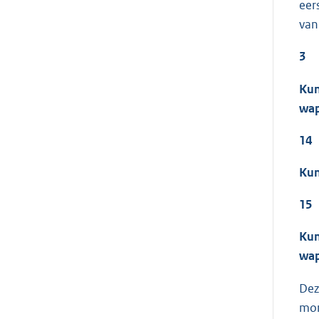
eer
van
3
Kun
wa
14
Kun
15
Kun
wap
Dez
mom