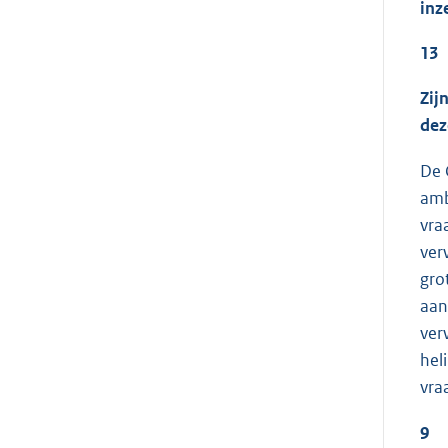
inz
13
Zij
dez
De 
amb
vra
ver
gro
aan
ver
hel
vra
9