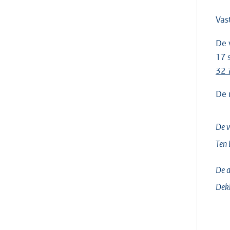
Vas
De 
17 
32 
De 
De v
Ten 
De a
Dek