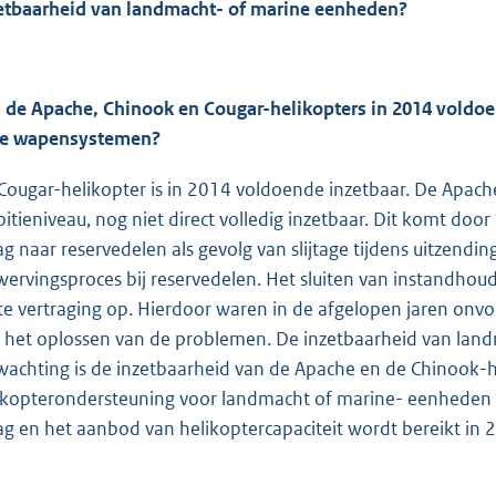
etbaarheid van landmacht- of marine eenheden?
n de Apache, Chinook en Cougar-helikopters in 2014 voldo
e wapensystemen?
Cougar-helikopter is in 2014 voldoende inzetbaar. De Apach
itieniveau, nog niet direct volledig inzetbaar. Dit komt do
ag naar reservedelen als gevolg van slijtage tijdens uitzendi
wervingsproces bij reservedelen. Het sluiten van instandhou
te vertraging op. Hierdoor waren in de afgelopen jaren onv
 het oplossen van de problemen. De inzetbaarheid van land
wachting is de inzetbaarheid van de Apache en de Chinook-
ikopterondersteuning voor landmacht of marine- eenheden wel
ag en het aanbod van helikoptercapaciteit wordt bereikt in 