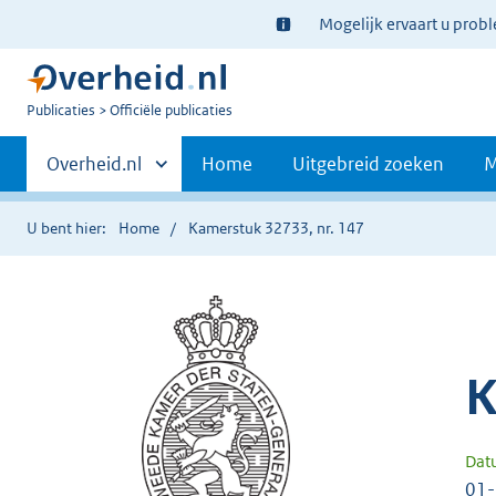
Ter
Mogelijk ervaart u prob
informatie:
U
Publicaties
Officiële publicaties
bent
Primaire
nu
Andere
Overheid.nl
Home
Uitgebreid zoeken
M
hier:
sites
navigatie
binnen
U bent hier:
Home
Kamerstuk 32733, nr. 147
K
Dat
01