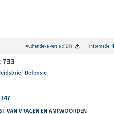
Authentieke versie (PDF)
b
Informatie
e
s
2 733
t
leidsbrief Defensie
a
n
d
s
. 147
g
r
JST VAN VRAGEN EN ANTWOORDEN