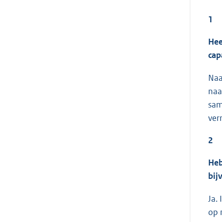
1
Hee
cap
Naa
naa
sam
ver
2
Heb
bij
Ja.
op 