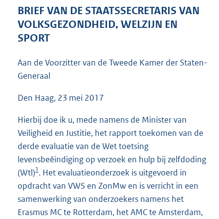
3
BRIEF VAN DE STAATSSECRETARIS VAN
9
VOLKSGEZONDHEID, WELZIJN EN
K
SPORT
b
Aan de Voorzitter van de Tweede Kamer der Staten-
Generaal
Den Haag, 23 mei 2017
Hierbij doe ik u, mede namens de Minister van
Veiligheid en Justitie, het rapport toekomen van de
derde evaluatie van de Wet toetsing
levensbeëindiging op verzoek en hulp bij zelfdoding
1
(Wtl)
. Het evaluatieonderzoek is uitgevoerd in
opdracht van VWS en ZonMw en is verricht in een
samenwerking van onderzoekers namens het
Erasmus MC te Rotterdam, het AMC te Amsterdam,