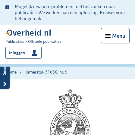
Ter
Mogelijk ervaart u problemen met het zoeken naar
informatie:
publicaties. We werken aan een oplossing. Excuses voor
het ongemak.
Menu
U
Publicaties
Officiële publicaties
bent
Inloggen
nu
hier:
Home
Kamerstuk 31036, nr. 9