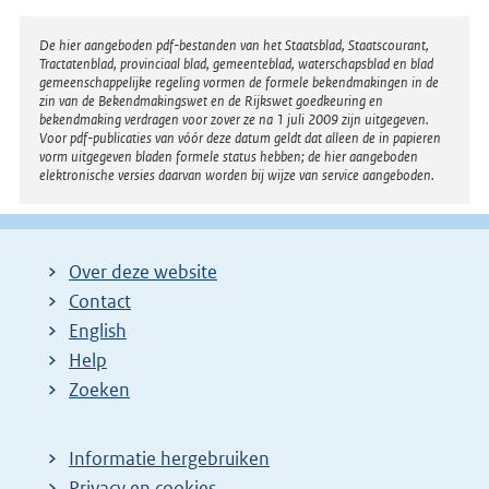
e
r
Disclaimer
De hier aangeboden pdf-bestanden van het Staatsblad, Staatscourant,
Tractatenblad, provinciaal blad, gemeenteblad, waterschapsblad en blad
n
gemeenschappelijke regeling vormen de formele bekendmakingen in de
e
zin van de Bekendmakingswet en de Rijkswet goedkeuring en
bekendmaking verdragen voor zover ze na 1 juli 2009 zijn uitgegeven.
l
Voor pdf-publicaties van vóór deze datum geldt dat alleen de in papieren
i
vorm uitgegeven bladen formele status hebben; de hier aangeboden
elektronische versies daarvan worden bij wijze van service aangeboden.
n
k
:
Over deze website
Contact
English
Help
Zoeken
Informatie hergebruiken
Privacy en cookies