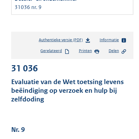
31036 nr. 9
Authentieke versie (PDF)
b
Informatie
e
Gerelateerd
Printen
Delen
s
t
31 036
a
n
d
Evaluatie van de Wet toetsing levens
s
beëindiging op verzoek en hulp bij
g
zelfdoding
r
o
o
t
t
Nr. 9
e
: