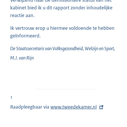
kabinet bied ik u dit rapport zonder inhoudelijke
reactie aan.
Ik vertrouw erop u hiermee voldoende te hebben
geïnformeerd.
De Staatssecretaris van Volksgezondheid, Welzijn en Sport,
M.J. van
Rijn
1
Raadpleegbaar via
E
www.tweedekamer.nl
x
t