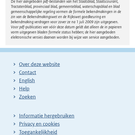
Disclaimer
De hier aangeboden pdf-bestanden van het Staatsblad, Staatscourant,
Tractatenblad, provinciaal blad, gemeenteblad, waterschapsblad en blad
gemeenschappelijke regeling vormen de formele bekendmakingen in de
zin van de Bekendmakingswet en de Rijkswet goedkeuring en
bekendmaking verdragen voor zover ze na 1 juli 2009 zijn uitgegeven.
Voor pdf-publicaties van vóór deze datum geldt dat alleen de in papieren
vorm uitgegeven bladen formele status hebben; de hier aangeboden
elektronische versies daarvan worden bij wijze van service aangeboden.
Over deze website
Contact
English
Help
Zoeken
Informatie hergebruiken
Privacy en cookies
Toegankelijkheid