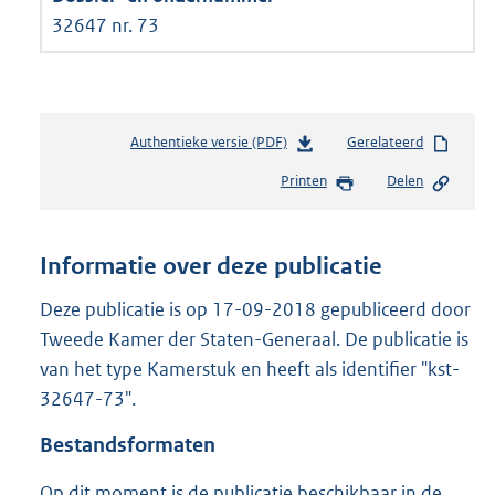
32647 nr. 73
Authentieke versie (PDF)
b
Gerelateerd
e
Printen
Delen
s
t
a
n
Informatie over deze publicatie
d
s
Deze publicatie is op 17-09-2018 gepubliceerd door
g
Tweede Kamer der Staten-Generaal. De publicatie is
r
van het type Kamerstuk en heeft als identifier "kst-
o
32647-73".
o
t
Bestandsformaten
t
e
Op dit moment is de publicatie beschikbaar in de
: