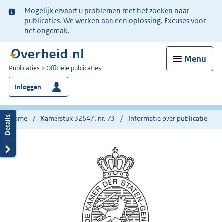
Ter
Mogelijk ervaart u problemen met het zoeken naar
informatie:
publicaties. We werken aan een oplossing. Excuses voor
het ongemak.
Menu
U
Publicaties
Officiële publicaties
bent
Inloggen
nu
hier:
Home
Kamerstuk 32647, nr. 73
Informatie over publicatie