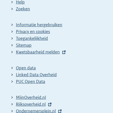
Help
Zoeken
Informatie hergebruiken
Privacy en cookies
Toegankelijkheid
Sitemap
E
Kwetsbaarheid melden
x
t
Open data
e
Linked Data Overheid
r
PUC Open Data
n
e
MijnOverheid.nl
l
E
Rijksoverheid.nl
i
x
E
Ondernemersplein.nl