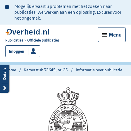
Ter
Mogelijk ervaart u problemen met het zoeken naar
informatie:
publicaties. We werken aan een oplossing. Excuses voor
het ongemak.
Menu
U
Publicaties
Officiële publicaties
bent
Inloggen
nu
hier:
Home
Kamerstuk 32645, nr. 25
Informatie over publicatie