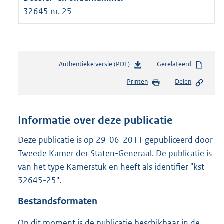
32645 nr. 25
Authentieke versie (PDF)
b
Gerelateerd
e
Printen
Delen
s
t
a
n
Informatie over deze publicatie
d
s
Deze publicatie is op 29-06-2011 gepubliceerd door
g
Tweede Kamer der Staten-Generaal. De publicatie is
r
van het type Kamerstuk en heeft als identifier "kst-
o
32645-25".
o
t
Bestandsformaten
t
e
Op dit moment is de publicatie beschikbaar in de
: