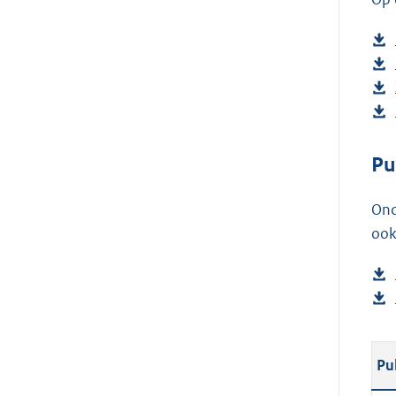
Pu
Ond
ook
Pu