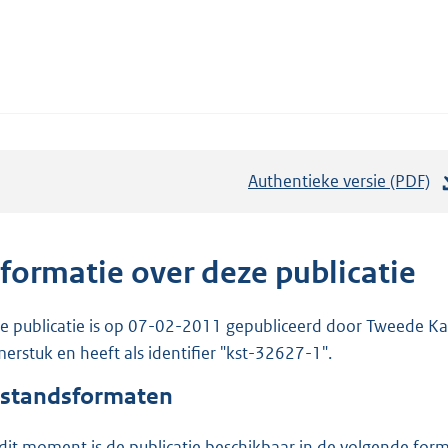
Authentieke versie (PDF)
b
e
s
t
nformatie over deze publicatie
a
n
e publicatie is op 07-02-2011 gepubliceerd door Tweede Kam
d
erstuk en heeft als identifier "kst-32627-1".
s
standsformaten
g
r
dit moment is de publicatie beschikbaar in de volgende for