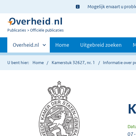
Ter
Mogelijk ervaart u prob
informatie:
U
Publicaties
Officiële publicaties
bent
Primaire
nu
Andere
Overheid.nl
Home
Uitgebreid zoeken
M
hier:
sites
navigatie
binnen
U bent hier:
Home
Kamerstuk 32627, nr. 1
Informatie over p
K
Dat
07