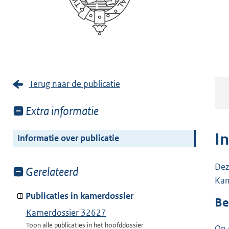
Terug naar de publicatie
Toon
Extra informatie
meer
van:
I
Informatie over publicatie
Dez
Toon
Gerelateerd
Kam
meer
van:
Publicaties in kamerdossier
Be
Kamerdossier 32627
Toon alle publicaties in het hoofddossier
Op 