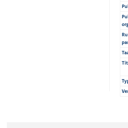
Pu
Pu
or
Ru
pa
Ta
Tit
Ty
Ve