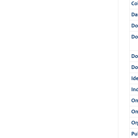
Col
Da
Do
Do
Do
Dos
Ide
In
On
On
Or
Pu