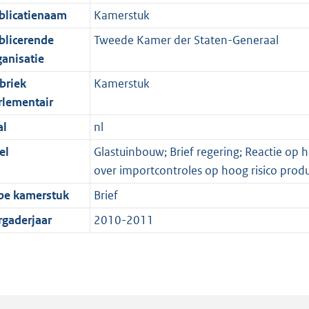
blicatienaam
Kamerstuk
blicerende
Tweede Kamer der Staten-Generaal
ganisatie
briek
Kamerstuk
rlementair
al
nl
el
Glastuinbouw; Brief regering; Reactie op
over importcontroles op hoog risico prod
pe kamerstuk
Brief
rgaderjaar
2010-2011