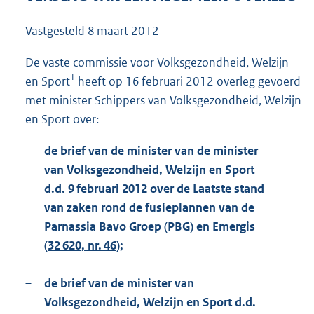
7
4
Vastgesteld
8 maart 2012
K
b
De vaste commissie voor Volksgezondheid, Welzijn
1
en Sport
heeft op 16 februari 2012 overleg gevoerd
met minister Schippers van Volksgezondheid, Welzijn
en Sport over:
–
de brief van de minister van de minister
van Volksgezondheid, Welzijn en Sport
d.d. 9 februari 2012 over de Laatste stand
van zaken rond de fusieplannen van de
Parnassia Bavo Groep (PBG) en Emergis
(
32 620, nr. 46
);
–
de brief van de minister van
Volksgezondheid, Welzijn en Sport d.d.