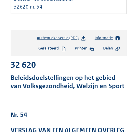
32620 nr. 54
Authentieke versie (PDF)
b
Informatie
e
Gerelateerd
Printen
Delen
s
t
32 620
a
n
d
Beleidsdoelstellingen op het gebied
s
van Volksgezondheid, Welzijn en Sport
g
r
o
o
t
Nr. 54
t
e
VERSLAG VAN EEN ALGEMEEN OVERLEG
: