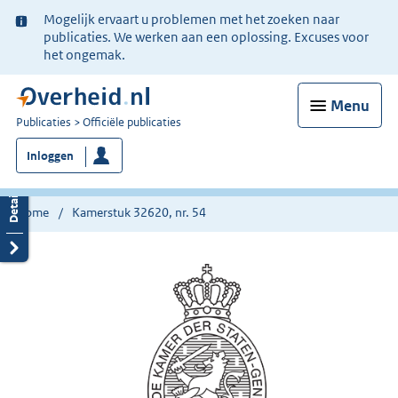
Ter
Mogelijk ervaart u problemen met het zoeken naar
informatie:
publicaties. We werken aan een oplossing. Excuses voor
het ongemak.
Menu
U
Publicaties
Officiële publicaties
bent
Inloggen
nu
hier:
Home
Kamerstuk 32620, nr. 54