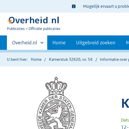
Ter
Mogelijk ervaart u prob
informatie:
U
Publicaties
Officiële publicaties
bent
Primaire
nu
Andere
Overheid.nl
Home
Uitgebreid zoeken
M
hier:
sites
navigatie
binnen
U bent hier:
Home
Kamerstuk 32620, nr. 54
Informatie over 
K
Dat
12