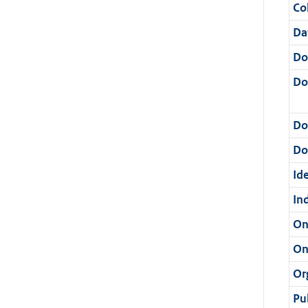
Col
Da
Do
Do
Do
Dos
Ide
In
On
On
Or
Pu