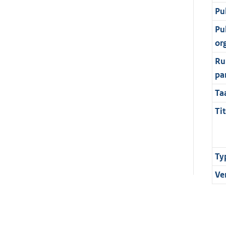
Pu
Pu
or
Ru
pa
Ta
Tit
Ty
Ve