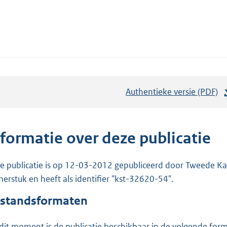
Authentieke versie (PDF)
b
e
s
t
nformatie over deze publicatie
a
n
e publicatie is op 12-03-2012 gepubliceerd door Tweede Kam
d
erstuk en heeft als identifier "kst-32620-54".
s
standsformaten
g
r
dit moment is de publicatie beschikbaar in de volgende for