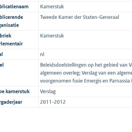
blicatienaam
Kamerstuk
blicerende
Tweede Kamer der Staten-Generaal
ganisatie
briek
Kamerstuk
rlementair
al
nl
el
Beleidsdoelstellingen op het gebied van V
algemeen overleg; Verslag van een algem
voorgenomen fusie Emergis en Parnassia
pe kamerstuk
Verslag
rgaderjaar
2011-2012