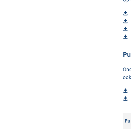
Pu
Ond
ook
Pu