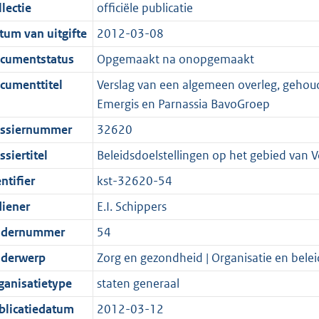
t
a
c
i
:
e
t
t
lectie
officiële publicatie
d
n
i
t
a
c
7
:
e
t
tum van uitgifte
2012-03-08
s
d
e
i
t
a
4
2
:
e
g
s
i
e
i
t
K
1
5
:
cumentstatus
Opgemaakt na onopgemaakt
r
g
n
i
e
i
b
K
0
1
cumenttitel
Verslag van een algemeen overleg, gehou
o
r
f
n
i
e
b
K
9
Emergis en Parnassia BavoGroep
o
o
o
f
n
i
b
K
ssiernummer
32620
t
o
r
o
f
n
b
t
t
m
r
o
f
siertitel
Beleidsdoelstellingen op het gebied van 
e
t
a
m
r
o
ntifier
kst-32620-54
:
e
a
a
m
r
diener
E.I. Schippers
2
:
t
a
a
m
K
2
t
a
a
dernummer
54
b
K
t
a
derwerp
Zorg en gezondheid | Organisatie en belei
b
t
ganisatietype
staten generaal
blicatiedatum
2012-03-12