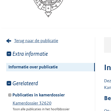
Terug naar de publicatie
Toon
Extra informatie
meer
van:
I
Informatie over publicatie
Dez
Toon
Gerelateerd
Kam
meer
van:
Publicaties in kamerdossier
Be
Kamerdossier 32620
Toon alle publicaties in het hoofddossier
Op 