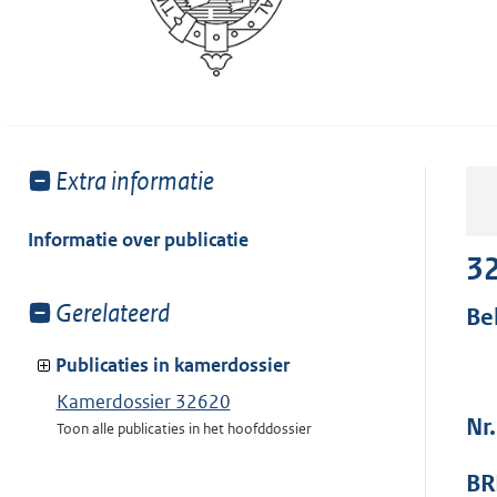
Toon
Extra informatie
meer
van:
Informatie over publicatie
3
Toon
Gerelateerd
Be
meer
van:
Publicaties in kamerdossier
Kamerdossier 32620
Nr.
Toon alle publicaties in het hoofddossier
BR