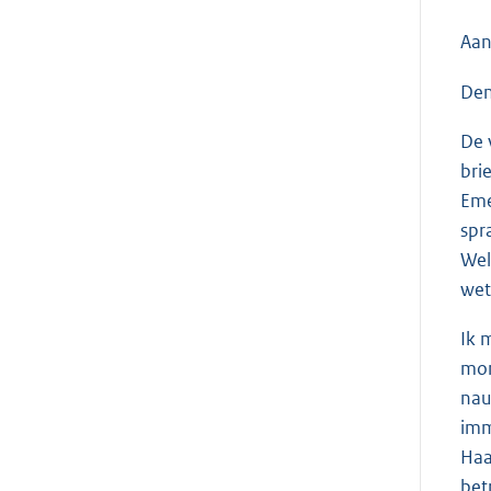
Aan
Den
De 
bri
Eme
spr
Wel
wet
Ik 
mom
nau
imm
Haa
bet