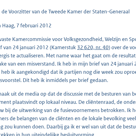
o
o
 de Voorzitter van de Tweede Kamer der Staten-Generaal
t
 Haag, 7 februari 2012
t
e
vaste Kamercommissie voor Volksgezondheid, Welzijn en Sport
:
ef van 24 januari 2012 (Kamerstuk
32 620, nr. 40
) over de v
4
rgis te actualiseren. Met name waar het gaat om de resultate
0
ake van een misverstand. Ik heb in mijn brief van 24 januari
K
 heb ik aangekondigd dat ik partijen nog die week zou oproe
b
svoorstel. Dit heb ik inmiddels per brief gedaan.
maak uit de media op dat de discussie met de besturen van b
ent plaatsvindt op lokaal niveau. De cliëntenraad, de onder
w bij de uitwerking van de fusievoornemens betrokken. Ik he
ers de belangen van de cliënten en de lokale bevolking vee
g zou kunnen doen. Daarbij ga ik er wel van uit dat de bestu
rekken in hun uiteindelijke besluitvorming.