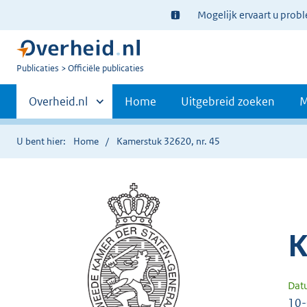
Ter
Mogelijk ervaart u prob
informatie:
U
Publicaties
Officiële publicaties
bent
Primaire
nu
Andere
Overheid.nl
Home
Uitgebreid zoeken
M
hier:
sites
navigatie
binnen
U bent hier:
Home
Kamerstuk 32620, nr. 45
K
Dat
10