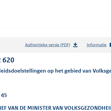
Authentieke versie (PDF)
b
Informatie
e
s
2 620
t
leidsdoelstellingen op het gebied van Volksg
a
n
d
s
 45
g
r
IEF VAN DE MINISTER VAN VOLKSGEZONDHEI