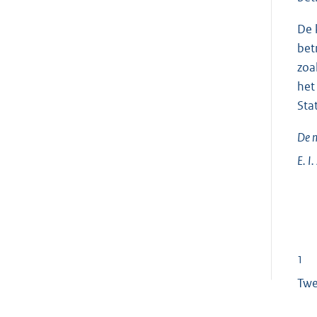
De 
bet
zoa
het
Sta
De m
E. I.
1
Twe