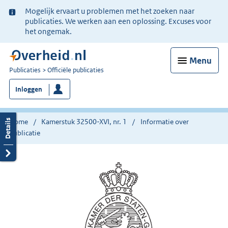
Ter
Mogelijk ervaart u problemen met het zoeken naar
informatie:
publicaties. We werken aan een oplossing. Excuses voor
het ongemak.
Menu
U
Publicaties
Officiële publicaties
bent
Inloggen
nu
hier:
Home
Kamerstuk 32500-XVI, nr. 1
Informatie over
publicatie