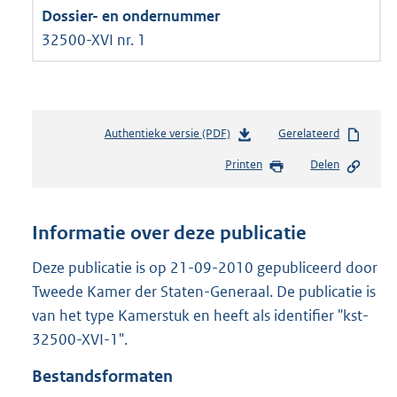
32500-XVI nr. 1
Authentieke versie (PDF)
b
Gerelateerd
e
Printen
Delen
s
t
a
n
Informatie over deze publicatie
d
s
Deze publicatie is op 21-09-2010 gepubliceerd door
g
Tweede Kamer der Staten-Generaal. De publicatie is
r
van het type Kamerstuk en heeft als identifier "kst-
o
32500-XVI-1".
o
t
Bestandsformaten
t
e