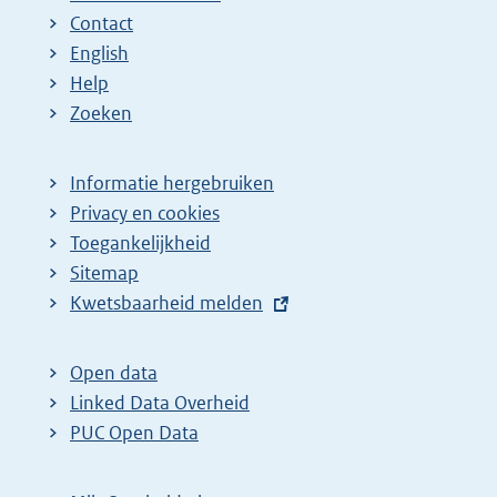
Contact
English
Help
Zoeken
Informatie hergebruiken
Privacy en cookies
Toegankelijkheid
Sitemap
E
Kwetsbaarheid melden
x
t
Open data
e
Linked Data Overheid
r
PUC Open Data
n
e