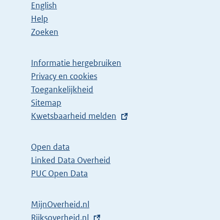
English
Help
Zoeken
Informatie hergebruiken
Privacy en cookies
Toegankelijkheid
Sitemap
E
Kwetsbaarheid melden
x
t
Open data
e
Linked Data Overheid
r
PUC Open Data
n
e
MijnOverheid.nl
l
E
Rijksoverheid.nl