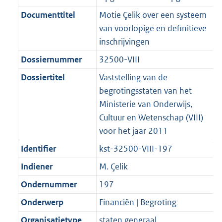
n
i
e
i
b
K
K
1
r
g
f
n
i
e
b
b
K
Documenttitel
Motie Çelik over een systeem
o
r
o
f
n
i
b
van voorlopige en definitieve
o
o
r
o
f
n
inschrijvingen
t
o
m
r
o
f
Dossiernummer
32500-VIII
t
t
a
m
r
o
e
t
Dossiertitel
Vaststelling van de
a
a
m
r
:
e
begrotingsstaten van het
t
a
a
m
2
:
Ministerie van Onderwijs,
t
a
a
K
2
Cultuur en Wetenschap (VIII)
t
a
b
K
voor het jaar 2011
t
b
Identifier
kst-32500-VIII-197
Indiener
M. Çelik
Ondernummer
197
Onderwerp
Financiën | Begroting
Organisatietype
staten generaal