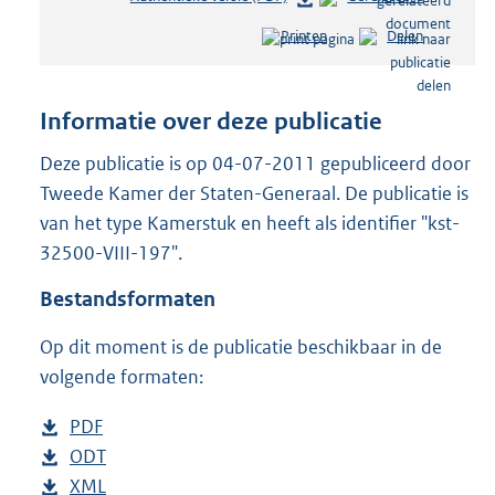
e
Printen
Delen
s
t
a
n
Informatie over deze publicatie
d
s
Deze publicatie is op 04-07-2011 gepubliceerd door
g
Tweede Kamer der Staten-Generaal. De publicatie is
r
van het type Kamerstuk en heeft als identifier "kst-
o
32500-VIII-197".
o
t
Bestandsformaten
t
e
Op dit moment is de publicatie beschikbaar in de
:
3
volgende formaten:
9
K
D
PDF
b
b
o
D
ODT
e
b
w
o
D
XML
s
e
b