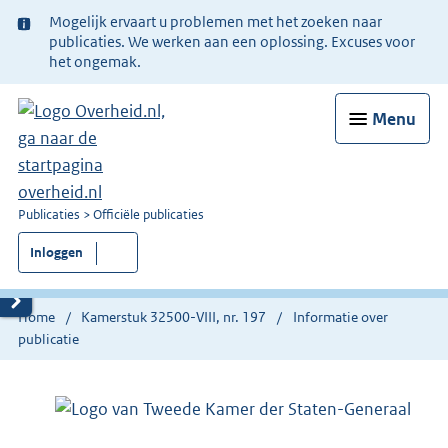
Ter
Mogelijk ervaart u problemen met het zoeken naar
informatie:
publicaties. We werken aan een oplossing. Excuses voor
het ongemak.
Menu
U
Publicaties
Officiële publicaties
bent
Inloggen
nu
hier:
Home
Kamerstuk 32500-VIII, nr. 197
Informatie over
publicatie