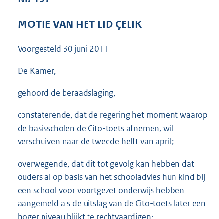
3
9
MOTIE VAN HET LID ÇELIK
K
b
Voorgesteld
30 juni 2011
De Kamer,
gehoord de beraadslaging,
constaterende, dat de regering het moment waarop
de basisscholen de Cito-toets afnemen, wil
verschuiven naar de tweede helft van april;
overwegende, dat dit tot gevolg kan hebben dat
ouders al op basis van het schooladvies hun kind bij
een school voor voortgezet onderwijs hebben
aangemeld als de uitslag van de Cito-toets later een
hoger niveau blijkt te rechtvaardigen;