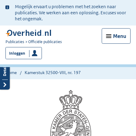
Ter
Mogelijk ervaart u problemen met het zoeken naar
informatie:
publicaties. We werken aan een oplossing. Excuses voor
het ongemak.
Menu
U
Publicaties
Officiële publicaties
bent
Inloggen
nu
hier:
Home
Kamerstuk 32500-VIII, nr. 197