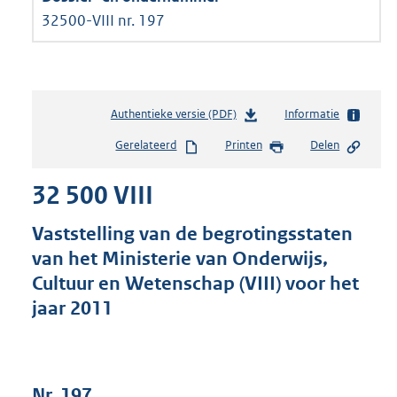
32500-VIII nr. 197
Authentieke versie (PDF)
b
Informatie
e
Gerelateerd
Printen
Delen
s
t
32 500 VIII
a
n
d
Vaststelling van de begrotingsstaten
s
van het Ministerie van Onderwijs,
g
Cultuur en Wetenschap (VIII) voor het
r
o
jaar 2011
o
t
t
e
Nr. 197
: