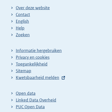
Over deze website
Contact
English
Help
Zoeken
Informatie hergebruiken
Privacy en cookies
Toegankelijkheid
Sitemap
E
Kwetsbaarheid melden
x
t
Open data
e
Linked Data Overheid
r
PUC Open Data
n