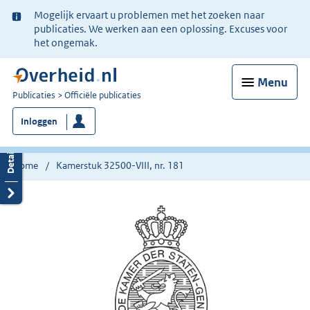
Ter
Mogelijk ervaart u problemen met het zoeken naar
informatie:
publicaties. We werken aan een oplossing. Excuses voor
het ongemak.
Menu
U
Publicaties
Officiële publicaties
bent
Inloggen
nu
hier:
Home
Kamerstuk 32500-VIII, nr. 181