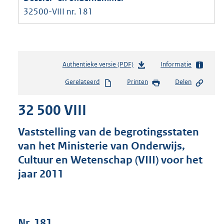
32500-VIII nr. 181
Authentieke versie (PDF)
b
Informatie
e
Gerelateerd
Printen
Delen
s
t
32 500 VIII
a
n
d
Vaststelling van de begrotingsstaten
s
van het Ministerie van Onderwijs,
g
Cultuur en Wetenschap (VIII) voor het
r
o
jaar 2011
o
t
t
e
Nr. 181
: