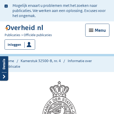
Ter
Mogelijk ervaart u problemen met het zoeken naar
informatie:
publicaties. We werken aan een oplossing. Excuses voor
het ongemak.
Menu
U
Publicaties
Officiële publicaties
bent
Inloggen
nu
hier:
Home
Kamerstuk 32500-B, nr. 4
Informatie over
publicatie