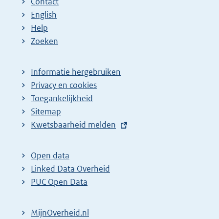
Contact
English
Help
Zoeken
Informatie hergebruiken
Privacy en cookies
Toegankelijkheid
Sitemap
E
Kwetsbaarheid melden
x
t
Open data
e
Linked Data Overheid
r
PUC Open Data
n
e
MijnOverheid.nl
l