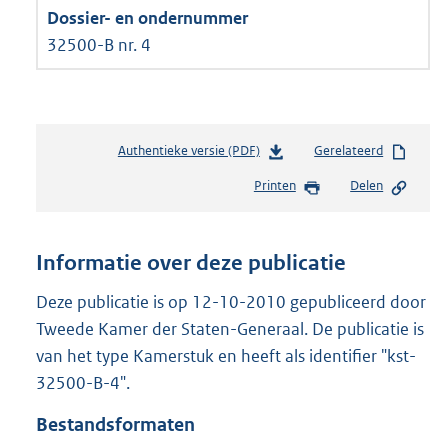
32500-B nr. 4
Authentieke versie (PDF)
b
Gerelateerd
e
Printen
Delen
s
t
a
n
Informatie over deze publicatie
d
s
Deze publicatie is op 12-10-2010 gepubliceerd door
g
Tweede Kamer der Staten-Generaal. De publicatie is
r
van het type Kamerstuk en heeft als identifier "kst-
o
32500-B-4".
o
t
Bestandsformaten
t
e