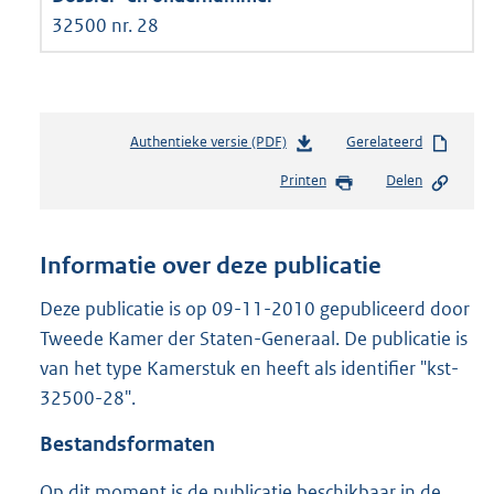
32500 nr. 28
Authentieke versie (PDF)
b
Gerelateerd
e
Printen
Delen
s
t
a
n
Informatie over deze publicatie
d
s
Deze publicatie is op 09-11-2010 gepubliceerd door
g
Tweede Kamer der Staten-Generaal. De publicatie is
r
van het type Kamerstuk en heeft als identifier "kst-
o
32500-28".
o
t
Bestandsformaten
t
e
Op dit moment is de publicatie beschikbaar in de
: