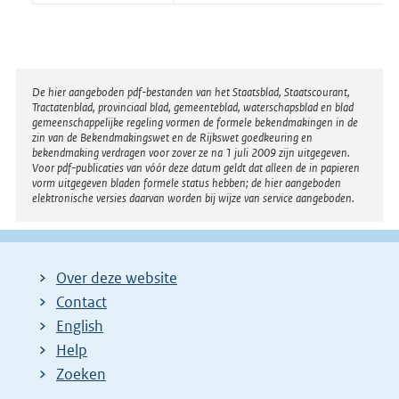
Disclaimer
De hier aangeboden pdf-bestanden van het Staatsblad, Staatscourant,
Tractatenblad, provinciaal blad, gemeenteblad, waterschapsblad en blad
gemeenschappelijke regeling vormen de formele bekendmakingen in de
zin van de Bekendmakingswet en de Rijkswet goedkeuring en
bekendmaking verdragen voor zover ze na 1 juli 2009 zijn uitgegeven.
Voor pdf-publicaties van vóór deze datum geldt dat alleen de in papieren
vorm uitgegeven bladen formele status hebben; de hier aangeboden
elektronische versies daarvan worden bij wijze van service aangeboden.
Over deze website
Contact
English
Help
Zoeken