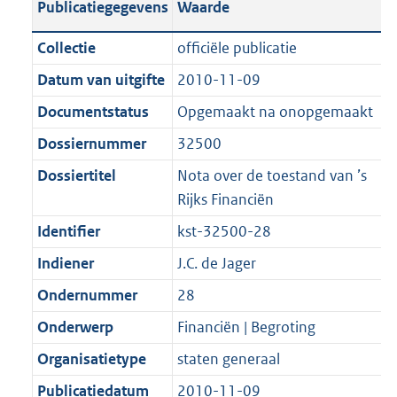
Publicatiegegevens
Waarde
a
t
t
a
c
i
:
e
t
t
n
a
i
t
a
c
3
:
e
t
Collectie
officiële publicatie
d
n
e
i
t
a
9
9
:
e
Datum van uitgifte
2010-11-09
s
d
i
e
i
t
K
K
3
:
g
s
Documentstatus
Opgemaakt na onopgemaakt
n
i
e
i
b
b
K
1
r
g
f
n
i
e
b
K
Dossiernummer
32500
o
r
o
f
n
i
b
Dossiertitel
Nota over de toestand van ’s
o
o
r
o
f
n
Rijks Financiën
t
o
m
r
o
f
t
t
Identifier
kst-32500-28
a
m
r
o
e
t
a
a
m
r
Indiener
J.C. de Jager
:
e
t
a
a
m
Ondernummer
28
2
:
t
a
a
K
2
Onderwerp
Financiën | Begroting
t
a
b
K
t
Organisatietype
staten generaal
b
Publicatiedatum
2010-11-09