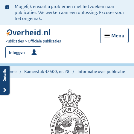
Ter
Mogelijk ervaart u problemen met het zoeken naar
informatie:
publicaties. We werken aan een oplossing. Excuses voor
het ongemak.
Menu
U
Publicaties
Officiële publicaties
bent
Inloggen
nu
hier:
Home
Kamerstuk 32500, nr. 28
Informatie over publicatie