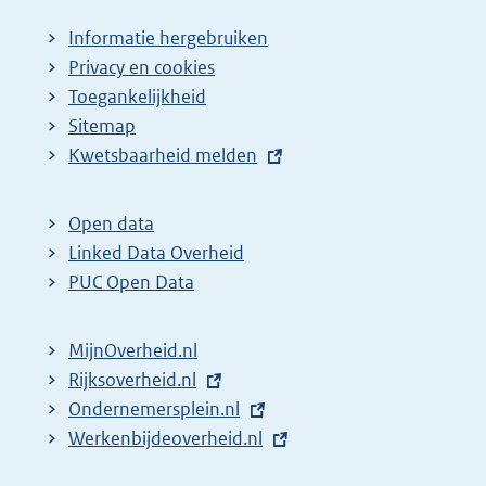
Informatie hergebruiken
Privacy en cookies
Toegankelijkheid
Sitemap
E
Kwetsbaarheid melden
x
t
Open data
e
Linked Data Overheid
r
PUC Open Data
n
e
MijnOverheid.nl
l
E
Rijksoverheid.nl
i
x
E
Ondernemersplein.nl
n
t
x
E
Werkenbijdeoverheid.nl
k
e
t
x
: