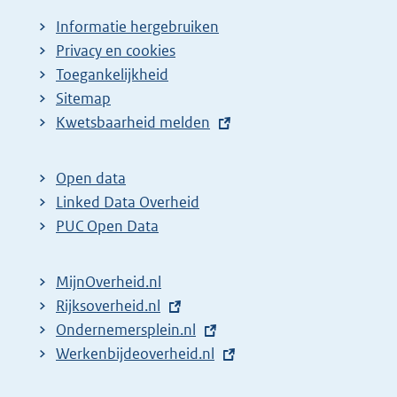
Informatie hergebruiken
Privacy en cookies
Toegankelijkheid
Sitemap
E
Kwetsbaarheid melden
x
t
Open data
e
Linked Data Overheid
r
PUC Open Data
n
e
MijnOverheid.nl
l
E
Rijksoverheid.nl
i
x
E
Ondernemersplein.nl
n
t
x
E
Werkenbijdeoverheid.nl
k
e
t
x
: