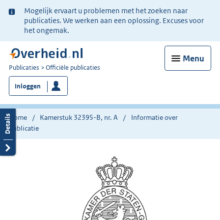
Ter
Mogelijk ervaart u problemen met het zoeken naar
informatie:
publicaties. We werken aan een oplossing. Excuses voor
het ongemak.
Menu
U
Publicaties
Officiële publicaties
bent
Inloggen
nu
hier:
Home
Kamerstuk 32395-B, nr. A
Informatie over
publicatie