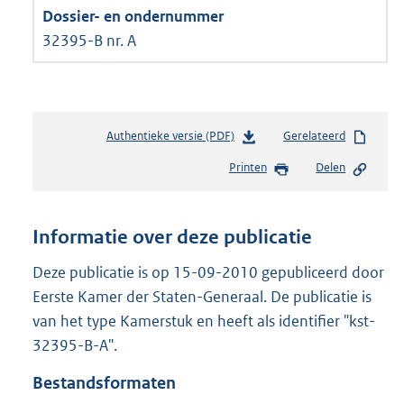
32395-B nr. A
Authentieke versie (PDF)
b
Gerelateerd
e
Printen
Delen
s
t
a
n
Informatie over deze publicatie
d
s
Deze publicatie is op 15-09-2010 gepubliceerd door
g
Eerste Kamer der Staten-Generaal. De publicatie is
r
van het type Kamerstuk en heeft als identifier "kst-
o
32395-B-A".
o
t
Bestandsformaten
t
e