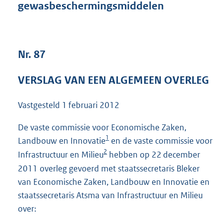
gewasbeschermingsmiddelen
1
2
7
K
b
Nr. 87
VERSLAG VAN EEN ALGEMEEN OVERLEG
Vastgesteld
1 februari 2012
De vaste commissie voor Economische Zaken,
1
Landbouw en Innovatie
en de vaste commissie voor
2
Infrastructuur en Milieu
hebben op 22 december
2011 overleg gevoerd met staatssecretaris Bleker
van Economische Zaken, Landbouw en Innovatie en
staatssecretaris Atsma van Infrastructuur en Milieu
over: