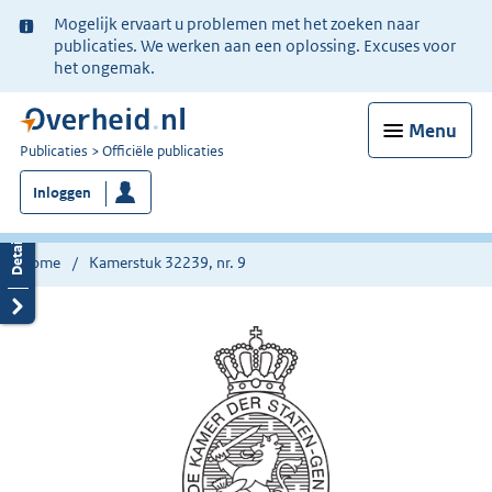
Ter
Mogelijk ervaart u problemen met het zoeken naar
informatie:
publicaties. We werken aan een oplossing. Excuses voor
het ongemak.
Menu
U
Publicaties
Officiële publicaties
bent
Inloggen
nu
hier:
Home
Kamerstuk 32239, nr. 9