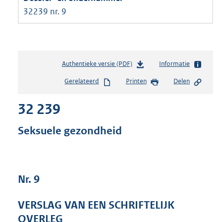
32239 nr. 9
Authentieke versie (PDF)
b
Informatie
e
Gerelateerd
Printen
Delen
s
t
32 239
a
n
d
Seksuele gezondheid
s
g
r
o
Nr. 9
o
t
t
VERSLAG VAN EEN SCHRIFTELIJK
e
OVERLEG
: