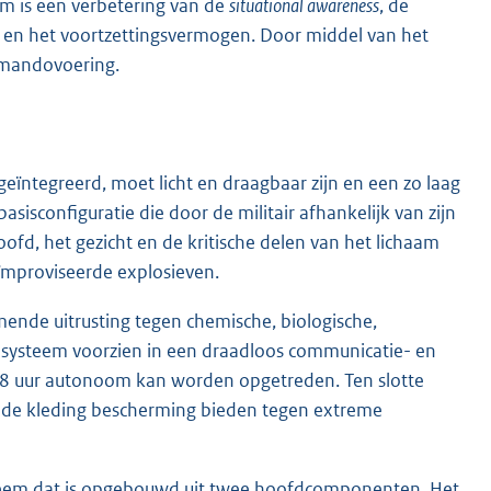
em is een verbetering van de
situational awareness
, de
 en het voortzettingsvermogen. Door middel van het
mmandovoering.
geïntegreerd, moet licht en draagbaar zijn en een zo laag
sisconfiguratie die door de militair afhankelijk van zijn
ofd, het gezicht en de kritische delen van het lichaam
ïmproviseerde explosieven.
ende uitrusting tegen chemische, biologische,
t systeem voorzien in een draadloos communicatie- en
8 uur autonoom kan worden opgetreden. Ten slotte
de kleding bescherming bieden tegen extreme
steem dat is opgebouwd uit twee hoofdcomponenten. Het