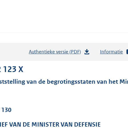
Authentieke versie (PDF)
b
Informatie
e
s
 123 X
t
ststelling van de begrotingsstaten van het Min
a
n
d
s
. 130
g
r
IEF VAN DE MINISTER VAN DEFENSIE