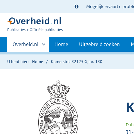
Ter
Mogelijk ervaart u prob
informatie:
U
Publicaties
Officiële publicaties
bent
Primaire
nu
Andere
Overheid.nl
Home
Uitgebreid zoeken
M
hier:
sites
navigatie
binnen
U bent hier:
Home
Kamerstuk 32123-X, nr. 130
K
Dat
31