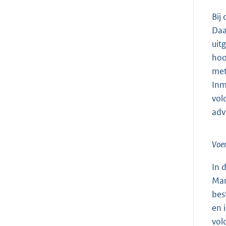
Bij
Daa
uit
hoo
met
Inm
vol
adv
Voe
In 
Mar
bes
en 
vol