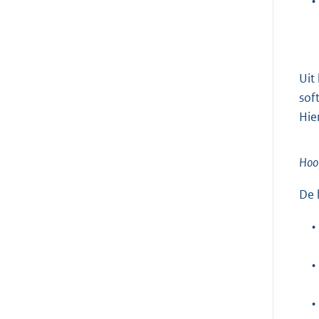
•
Uit
sof
Hie
Hoo
De 
•
•
•