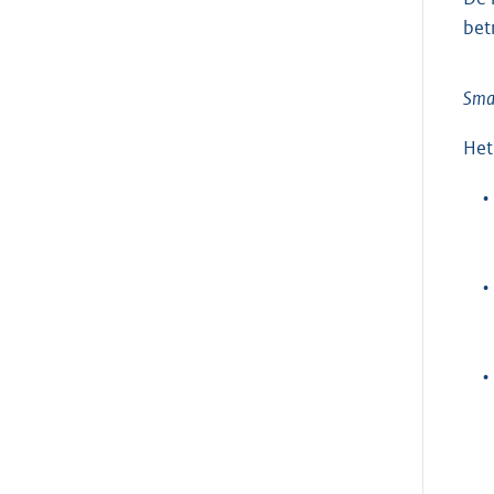
bet
Smar
He
•
•
•