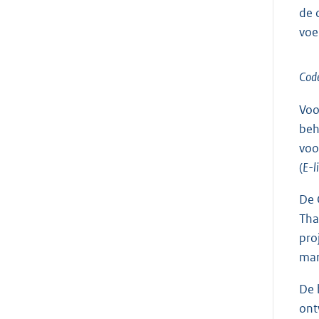
de 
voe
Cod
Voo
beh
voo
(
E-l
De 
Tha
pro
mar
De 
ont