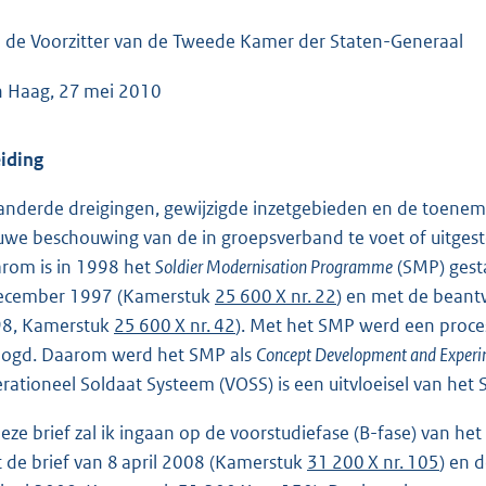
o
o
 de Voorzitter van de Tweede Kamer der Staten-Generaal
t
 Haag, 27 mei 2010
t
e
:
eiding
5
anderde dreigingen, gewijzigde inzetgebieden en de toene
6
uwe beschouwing van de in groepsverband te voet of uitgesteg
K
rom is in 1998 het
Soldier Modernisation Programme
(SMP) gesta
b
ecember 1997 (Kamerstuk
25 600 X nr. 22
) en met de beantw
8, Kamerstuk
25 600 X nr. 42
). Met het SMP werd een proce
ogd. Daarom werd het SMP als
Concept Development and Experi
rationeel Soldaat Systeem (VOSS) is een uitvloeisel van het 
deze brief zal ik ingaan op de voorstudiefase (B-fase) van h
 de brief van 8 april 2008 (Kamerstuk
31 200 X nr. 105
) en 