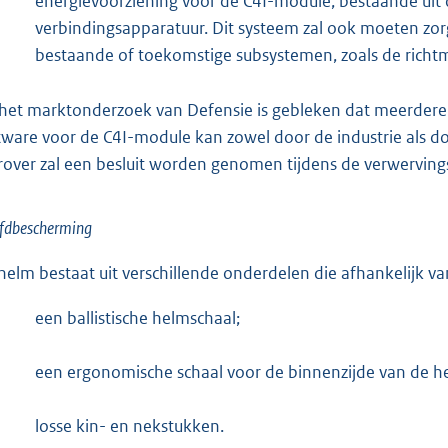
energievoorziening voor de C4I-module, bestaande uit 
verbindingsapparatuur. Dit systeem zal ook moeten zo
bestaande of toekomstige subsystemen, zoals de rich
 het marktonderzoek van Defensie is gebleken dat meerdere 
tware voor de C4I-module kan zowel door de industrie als d
rover zal een besluit worden genomen tijdens de verwerving
fdbescherming
helm bestaat uit verschillende onderdelen die afhankelijk v
een ballistische helmschaal;
een ergonomische schaal voor de binnenzijde van de h
losse kin- en nekstukken.