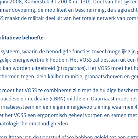
 juni 2008, Kamerstuk
31 200 X nr. 130
). Doel van het syste
mandovoering, de mobiliteit en bescherming, de slagkracht
S maakt de militair deel uit van het totale netwerk van co
litatieve behoefte
 systeem, waarin de benodigde functies zoveel mogelijk zijn 
elijk energieverbruik hebben. Het VOSS zal bestaan uit een ba
k kan worden uitgebreid (
fit to function
). Het VOSS moet het ho
chermen tegen klein kaliber munitie, granaatscherven en ge
 moet het VOSS te combineren zijn met de huidige bescherm
ioactieve en nucleaire (CBRN) middelen. Daarnaast moet he
ormatiesysteem en een eigen energievoorziening waarmee 4
t het VOSS een ergonomisch geheel vormen en samen met 
matologische omstandigheden.
resultaten van de voorstudiefase hebben geleid tot een sy