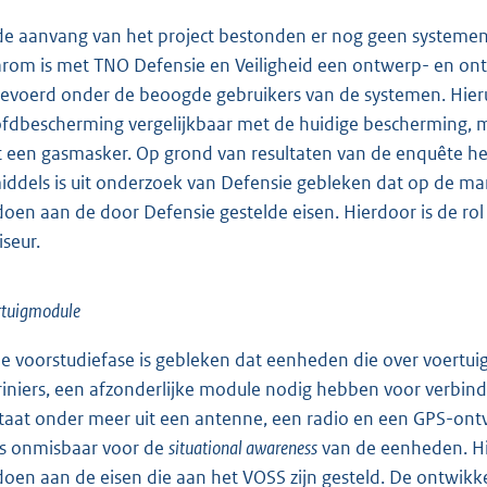
 de aanvang van het project bestonden er nog geen systemen
rom is met TNO Defensie en Veiligheid een ontwerp- en ont
gevoerd onder de beoogde gebruikers van de systemen. Hieru
fdbescherming vergelijkbaar met de huidige bescherming, ma
 een gasmasker. Op grond van resultaten van de enquête h
iddels is uit onderzoek van Defensie gebleken dat op de mar
doen aan de door Defensie gestelde eisen. Hierdoor is de ro
iseur.
rtuigmodule
de voorstudiefase is gebleken dat eenheden die over voertui
iniers, een afzonderlijke module nodig hebben voor verbin
taat onder meer uit een antenne, een radio en een GPS-ont
is onmisbaar voor de
situational awareness
van de eenheden. Hi
doen aan de eisen die aan het VOSS zijn gesteld. De ontwik