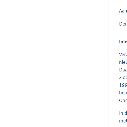
Aan
Den
Inl
Ver
nie
Daa
2 d
199
beo
Ope
In 
met