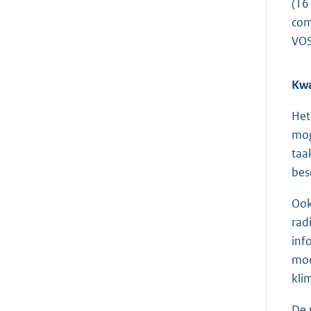
(16
com
VOS
Kwa
Het
mog
taa
bes
Ook
rad
inf
moe
kli
De 