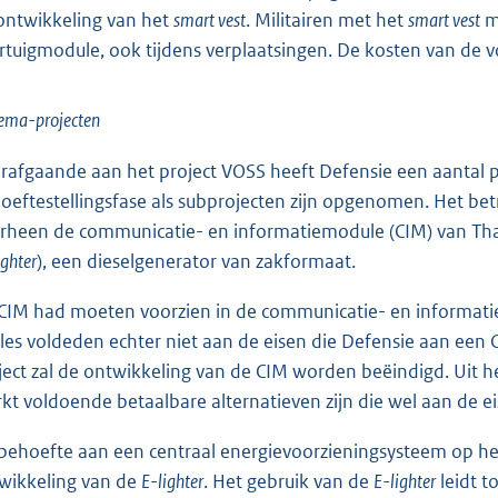
ontwikkeling van het
smart vest
. Militairen met het
smart vest
m
rtuigmodule, ook tijdens verplaatsingen. De kosten van de 
ema-projecten
rafgaande aan het project VOSS heeft Defensie een aantal pr
oeftestellingsfase als subprojecten zijn opgenomen. Het bet
rheen de communicatie- en informatiemodule (CIM) van Thal
ighter
), een dieselgenerator van zakformaat.
CIM had moeten voorzien in de communicatie- en informatie
les voldeden echter niet aan de eisen die Defensie aan een 
ject zal de ontwikkeling van de CIM worden beëindigd. Uit h
kt voldoende betaalbare alternatieven zijn die wel aan de e
behoefte aan een centraal energievoorzieningsysteem op h
wikkeling van de
E-lighter
. Het gebruik van de
E-lighter
leidt t