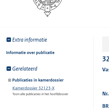
Toon
Extra informatie
meer
van:
Informatie over publicatie
32
Toon
Gerelateerd
Va
meer
van:
Publicaties in kamerdossier
Kamerdossier 32123-X
Nr
Toon alle publicaties in het hoofddossier
BR