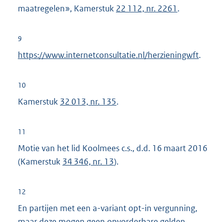
e
maatregelen», Kamerstuk
22 112, nr. 2261
.
l
i
9
n
https://www.internetconsultatie.nl/herzieningwft
.
k
:
10
Kamerstuk
32 013, nr. 135
.
11
Motie van het lid Koolmees c.s., d.d. 16 maart 2016
(Kamerstuk
34 346, nr. 13
).
12
En partijen met een a-variant opt-in vergunning,
maar deze mogen geen opvorderbare gelden