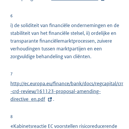
:
k
x
:
t
6
e
i) de soliditeit van financiële ondernemingen en de
r
stabiliteit van het financiële stelsel, ii) ordelijke en
n
transparante financiëlemarktprocessen, zuivere
e
verhoudingen tussen marktpartijen en een
l
zorgvuldige behandeling van cliënten.
i
n
7
k
E
http://ec.europa.eu/finance/bank/docs/regcapital/crr
:
x
-crd-review/161123-proposal-amending-
t
directive_en.pdf
.
e
r
8
n
«Kabinetsreactie EC voorstellen risicoreducerende