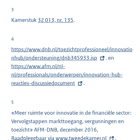
3
Kamerstuk
32 013, nr. 135
.
4
E
https://www.dnb.nl/toezichtprofessioneel/innovatio
x
nhub/ondersteuning/dnb345933.jsp
. en
E
t
https://www.afm.nl/nl-
x
e
nl/professionals/onderwerpen/innovation-hub-
t
r
reacties-discussiedocument
.
e
n
r
e
n
5
l
e
«Meer ruimte voor innovatie in de financiële sector:
i
l
Vervolgstappen markttoegang, vergunningen en
n
i
toezicht» AFM-DNB, december 2016,
k
n
Raadpleegbaar via
E
www.tweedekamer.nl
.