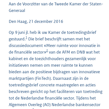
Aan de Voorzitter van de Tweede Kamer der Staten-
5
7
Generaal
K
b
Den Haag, 21 december 2016
Op 9 juni jl. heb ik uw Kamer de toetredingsbrief
1
gestuurd.
Die brief beschrijft samen met het
discussiedocument «Meer ruimte voor innovatie in
2
de financiële sector»
van de AFM en DNB wat het
kabinet en de toezichthouders gezamenlijk voor
initiatieven nemen om meer ruimte te kunnen
bieden aan de positieve bijdragen van innovatieve
marktpartijen (FinTech). Daarnaast zijn in de
toetredingsbrief concrete maatregelen en acties
beschreven gericht op het faciliteren van toetreding
tot de Nederlandse financiële sector. Tijdens het
Algemeen Overleg (AO) Nederlandse bankensector