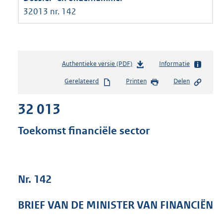
32013 nr. 142
Authentieke versie (PDF)
b
Informatie
e
Gerelateerd
Printen
Delen
s
t
32 013
a
n
d
Toekomst financiële sector
s
g
r
o
Nr. 142
o
t
t
BRIEF VAN DE MINISTER VAN FINANCIËN
e
: