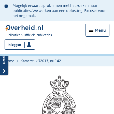
Ter
Mogelijk ervaart u problemen met het zoeken naar
informatie:
publicaties. We werken aan een oplossing. Excuses voor
het ongemak.
Menu
U
Publicaties
Officiële publicaties
bent
Inloggen
nu
hier:
Home
Kamerstuk 32013, nr. 142