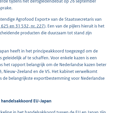
reerde tijdens het dertigledendebat op 26 september
sprake.
tendige Agrofood Export» van de Staatssecretaris van
 625 en 31 532, nr. 227
). Een van de pijlers hieruit is het
heidende producten die duurzaam tot stand zijn
Japan heeft in het principeakkoord toegezegd om de
geleidelijk af te schaffen. Voor enkele kazen is een
ns het rapport belangrijk om de Nederlandse kazen beter
lië, Nieuw-Zeeland en de VS. Het kabinet verwelkomt
aas de belangrijkste exportbestemming voor Nederlandse
t handelsakkoord EU-Japan
eling in het handelsakkoord tussen de EU en Japan zijn