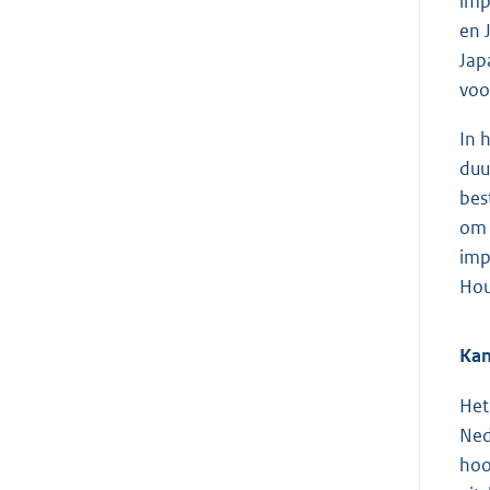
imp
en 
Jap
voo
In 
duu
bes
om 
imp
Hou
Kan
Het
Ned
hoo