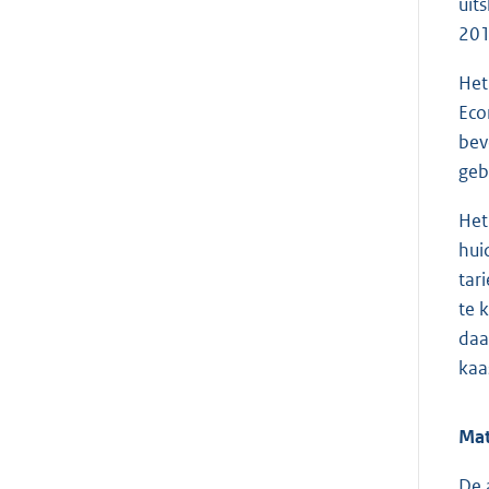
uit
201
Het
Eco
bev
geb
Het
hui
tar
te 
daa
kaa
Mat
De 