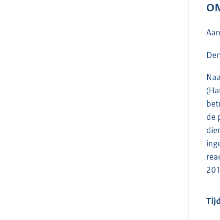
ON
Aan
Den
Naa
(Ha
bet
de 
die
ing
rea
20
Tij