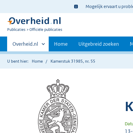
Ter
Mogelijk ervaart u prob
informatie:
U
Publicaties
Officiële publicaties
bent
Primaire
nu
Andere
Overheid.nl
Home
Uitgebreid zoeken
M
hier:
sites
navigatie
binnen
U bent hier:
Home
Kamerstuk 31985, nr. 55
K
Dat
13-