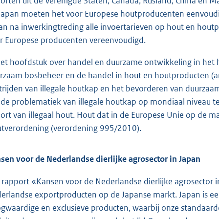
orten uit de Verenigde Staten, Canada, Rusland, China en Ma
Japan moeten het voor Europese houtproducenten eenvoudi
an na inwerkingtreding alle invoertarieven op hout en houtpr
r Europese producenten vereenvoudigd.
het hoofdstuk over handel en duurzame ontwikkeling in het
rzaam bosbeheer en de handel in hout en houtproducten (arti
trijden van illegale houtkap en het bevorderen van duurza
de problematiek van illegale houtkap op mondiaal niveau t
ort van illegaal hout. Hout dat in de Europese Unie op de m
tverordening (verordening 995/2010).
sen voor de Nederlandse dierlijke agrosector in Japan
 rapport «Kansen voor de Nederlandse dierlijke agrosector 
erlandse exportproducten op de Japanse markt. Japan is een
gwaardige en exclusieve producten, waarbij onze standaard