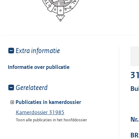
Toon
Extra informatie
meer
van:
Informatie over publicatie
3
Toon
Gerelateerd
Bu
meer
van:
Publicaties in kamerdossier
Kamerdossier 31985
Nr.
Toon alle publicaties in het hoofddossier
BR