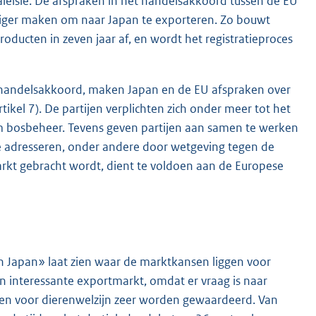
leisië. De afspraken in het handelsakkoord tussen de EU
ger maken om naar Japan te exporteren. Zo bouwt
oducten in zeven jaar af, en wordt het registratieproces
 handelsakkoord, maken Japan en de EU afspraken over
kel 7). De partijen verplichten zich onder meer tot het
am bosbeheer. Tevens geven partijen aan samen te werken
e adresseren, onder andere door wetgeving tegen de
arkt gebracht wordt, dient te voldoen aan de Europese
in Japan» laat zien waar de marktkansen liggen voor
 interessante exportmarkt, omdat er vraag is naar
en voor dierenwelzijn zeer worden gewaardeerd. Van