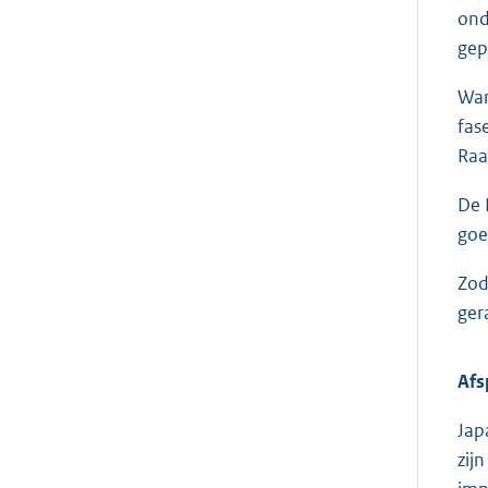
ond
gep
Wan
fas
Raa
De 
goe
Zod
ger
Afs
Jap
zij