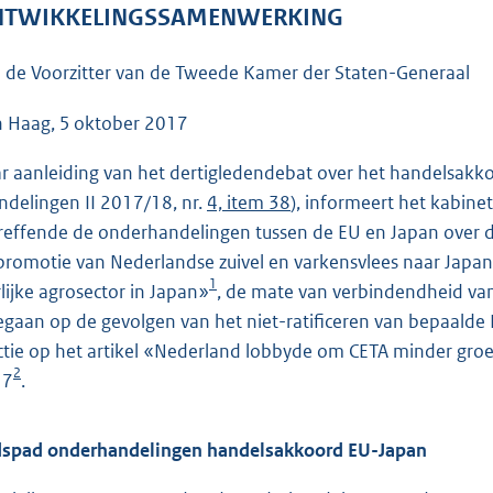
o
TWIKKELINGSSAMENWERKING
o
t
 de Voorzitter van de Tweede Kamer der Staten-Generaal
t
e
 Haag, 5 oktober 2017
:
r aanleiding van het dertigledendebat over het handelsak
5
ndelingen II 2017/18, nr.
4, item 38
), informeert het kabine
0
reffende de onderhandelingen tussen de EU en Japan over d
K
promotie van Nederlandse zuivel en varkensvlees naar Japa
b
1
rlijke agrosector in Japan»
, de mate van verbindendheid va
egaan op de gevolgen van het niet-ratificeren van bepaalde 
ctie op het artikel «Nederland lobbyde om CETA minder gr
2
17
.
dspad onderhandelingen handelsakkoord EU-Japan