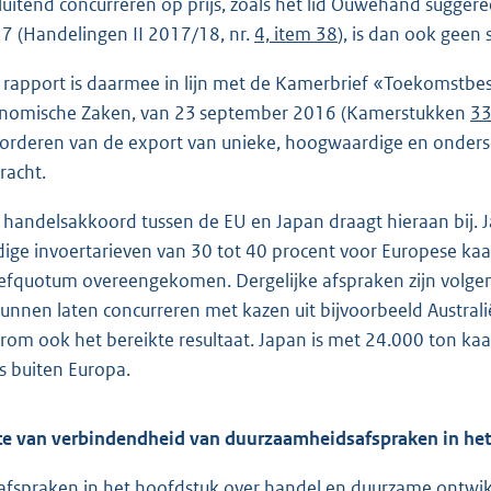
sluitend concurreren op prijs, zoals het lid Ouwehand sugge
7 (Handelingen II 2017/18, nr.
4, item 38
), is dan ook geen 
 rapport is daarmee in lijn met de Kamerbrief «Toekomstbes
nomische Zaken, van 23 september 2016 (Kamerstukken
33
orderen van de export van unieke, hoogwaardige en ondersc
racht.
 handelsakkoord tussen de EU en Japan draagt hieraan bij. 
dige invoertarieven van 30 tot 40 procent voor Europese kaas 
iefquotum overeengekomen. Dergelijke afspraken zijn volge
kunnen laten concurreren met kazen uit bijvoorbeeld Austra
rom ook het bereikte resultaat. Japan is met 24.000 ton k
s buiten Europa.
e van verbindendheid van duurzaamheidsafspraken in he
afspraken in het hoofdstuk over handel en duurzame ontwikk