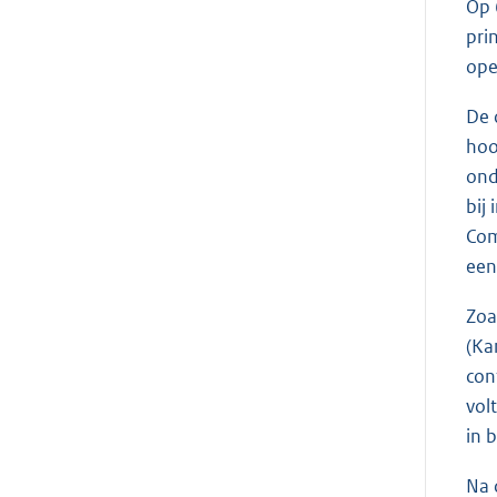
Op 
pri
ope
De 
hoo
ond
bij
Com
een
Zoa
(Ka
con
vol
in 
Na 