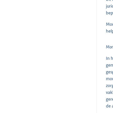
jur
bep
Mon
hel
Moni
In 
gem
ges
mon
zor
vak
ger
de 