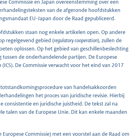
opese Commissie en Japan overeenstemming over een
erhandelingsteksten van de afgeronde hoofdstukken
ngsmandaat EU-Japan door de Raad gepubliceerd.
ofdstukken staan nog enkele artikelen open. Op andere
op regelgevend gebied (
regulatory cooperation
), zullen de
ten oplossen. Op het gebied van geschillenbeslechting
g tussen de onderhandelende partijen. De Europese
m
(ICS). De Commissie verwacht voor het eind van 2017
 de totstandkomingsprocedure van handelsakkoorden
erhandelingen het proces van juridische revisie. Hierbij
consistentie en juridische juistheid. De tekst zal na
iciële talen van de Europese Unie. Dit kan enkele maanden
(de Europese Commissie) met een voorstel aan de Raad om