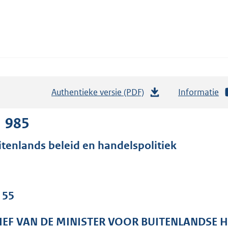
Authentieke versie (PDF)
b
Informatie
e
s
1 985
t
itenlands beleid en handelspolitiek
a
n
d
s
 55
g
r
IEF VAN DE MINISTER VOOR BUITENLANDSE 