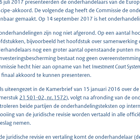
6 juli 2017 presenteerden de onderhandelaars van de Eur
ncipe-akkoord. De volgende dag heeft de Commissie de ond
nbaar gemaakt. Op 14 september 2017 is het onderhandeli
onderhandelingen zijn nog niet afgerond. Op een aantal ho
fdstukken, bijvoorbeeld het hoofdstuk over samenwerking 
erhandelaars nog een groter aantal openstaande punten moe
 investeringsbescherming bestaat nog geen overeenstemmin
missie hecht hier aan opname van het
Investment Court Syste
 finaal akkoord te kunnen presenteren.
ls uiteengezet in de Kamerbrief van 15 januari 2016 over
merstuk
21 501-02, nr. 1572
), volgt na afronding van de ond
troleren beide partijen de onderhandelingsteksten op interne 
tooiing van de juridische revisie worden vertaald in alle off
beslag nemen.
de juridische revisie en vertaling komt de onderhandelaar 