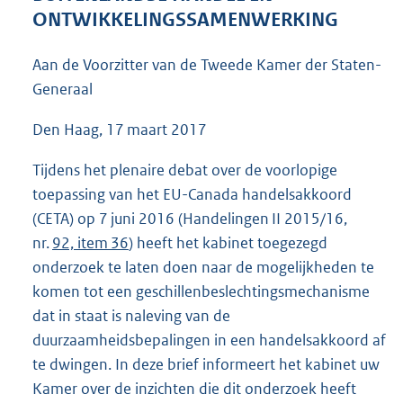
5
ONTWIKKELINGSSAMENWERKING
3
K
Aan de Voorzitter van de Tweede Kamer der Staten-
b
Generaal
Den Haag, 17 maart 2017
Tijdens het plenaire debat over de voorlopige
toepassing van het EU-Canada handelsakkoord
(CETA) op 7 juni 2016 (Handelingen II 2015/16,
nr.
92, item 36
) heeft het kabinet toegezegd
onderzoek te laten doen naar de mogelijkheden te
komen tot een geschillenbeslechtingsmechanisme
dat in staat is naleving van de
duurzaamheidsbepalingen in een handelsakkoord af
te dwingen. In deze brief informeert het kabinet uw
Kamer over de inzichten die dit onderzoek heeft