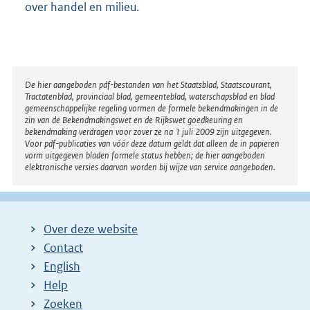
over handel en milieu.
l
i
n
k
Disclaimer
De hier aangeboden pdf-bestanden van het Staatsblad, Staatscourant,
:
Tractatenblad, provinciaal blad, gemeenteblad, waterschapsblad en blad
gemeenschappelijke regeling vormen de formele bekendmakingen in de
zin van de Bekendmakingswet en de Rijkswet goedkeuring en
bekendmaking verdragen voor zover ze na 1 juli 2009 zijn uitgegeven.
Voor pdf-publicaties van vóór deze datum geldt dat alleen de in papieren
vorm uitgegeven bladen formele status hebben; de hier aangeboden
elektronische versies daarvan worden bij wijze van service aangeboden.
Over deze website
Contact
English
Help
Zoeken