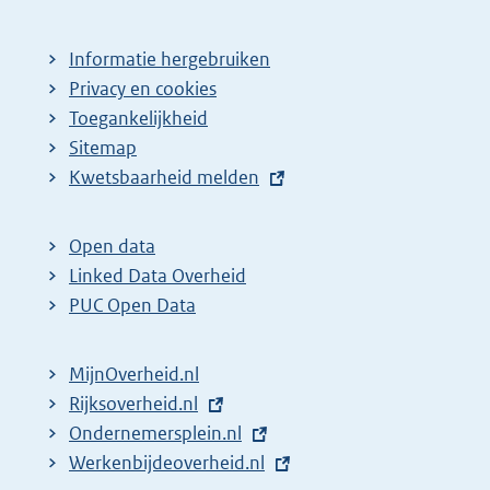
Informatie hergebruiken
Privacy en cookies
Toegankelijkheid
Sitemap
E
Kwetsbaarheid melden
x
t
Open data
e
Linked Data Overheid
r
PUC Open Data
n
e
MijnOverheid.nl
l
E
Rijksoverheid.nl
i
x
E
Ondernemersplein.nl
n
t
x
E
Werkenbijdeoverheid.nl
k