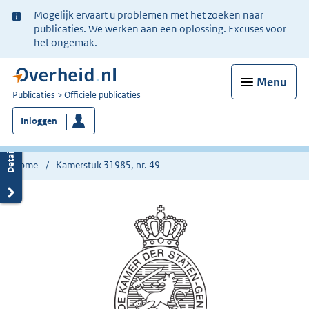
Ter
Mogelijk ervaart u problemen met het zoeken naar
informatie:
publicaties. We werken aan een oplossing. Excuses voor
het ongemak.
Menu
U
Publicaties
Officiële publicaties
bent
Inloggen
nu
hier:
Home
Kamerstuk 31985, nr. 49