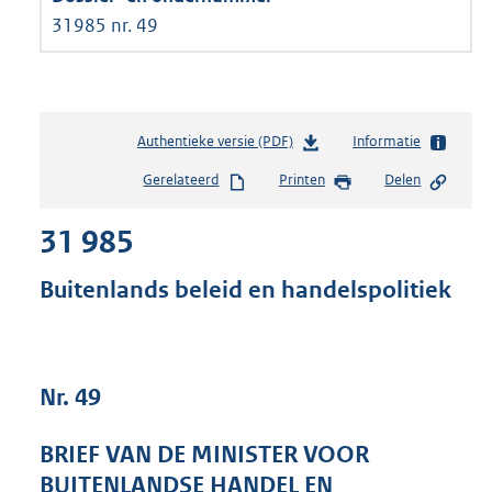
31985 nr. 49
Authentieke versie (PDF)
b
Informatie
e
Gerelateerd
Printen
Delen
s
t
31 985
a
n
d
Buitenlands beleid en handelspolitiek
s
g
r
o
Nr. 49
o
t
t
BRIEF VAN DE MINISTER VOOR
e
BUITENLANDSE HANDEL EN
: