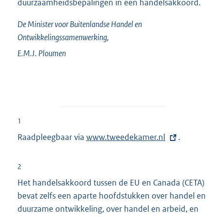
duurzaamheidsbepalingen in een handelsakkoord.
De Minister voor Buitenlandse Handel en
Ontwikkelingssamenwerking,
E.M.J.
Ploumen
1
Raadpleegbaar via
E
www.tweedekamer.nl
.
x
t
2
e
Het handelsakkoord tussen de EU en Canada (CETA)
r
bevat zelfs een aparte hoofdstukken over handel en
n
duurzame ontwikkeling, over handel en arbeid, en
e