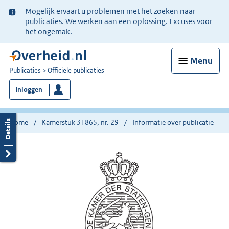
Ter
Mogelijk ervaart u problemen met het zoeken naar
informatie:
publicaties. We werken aan een oplossing. Excuses voor
het ongemak.
Menu
U
Publicaties
Officiële publicaties
bent
Inloggen
nu
hier:
Home
Kamerstuk 31865, nr. 29
Informatie over publicatie