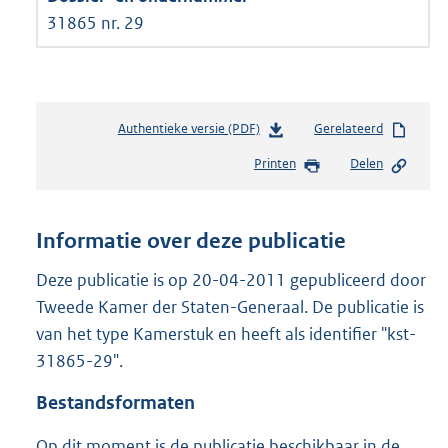
31865 nr. 29
Authentieke versie (PDF)
b
Gerelateerd
e
Printen
Delen
s
t
a
n
Informatie over deze publicatie
d
s
Deze publicatie is op 20-04-2011 gepubliceerd door
g
Tweede Kamer der Staten-Generaal. De publicatie is
r
van het type Kamerstuk en heeft als identifier "kst-
o
31865-29".
o
t
Bestandsformaten
t
e
Op dit moment is de publicatie beschikbaar in de
: