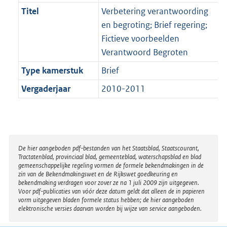
Titel
Verbetering verantwoording
en begroting; Brief regering;
Fictieve voorbeelden
Verantwoord Begroten
Type kamerstuk
Brief
Vergaderjaar
2010-2011
Disclaimer
De hier aangeboden pdf-bestanden van het Staatsblad, Staatscourant,
Tractatenblad, provinciaal blad, gemeenteblad, waterschapsblad en blad
gemeenschappelijke regeling vormen de formele bekendmakingen in de
zin van de Bekendmakingswet en de Rijkswet goedkeuring en
bekendmaking verdragen voor zover ze na 1 juli 2009 zijn uitgegeven.
Voor pdf-publicaties van vóór deze datum geldt dat alleen de in papieren
vorm uitgegeven bladen formele status hebben; de hier aangeboden
elektronische versies daarvan worden bij wijze van service aangeboden.