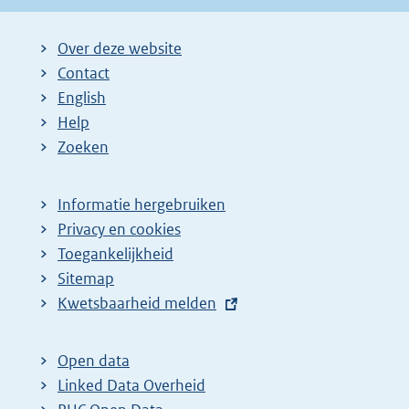
Over deze website
Contact
English
Help
Zoeken
Informatie hergebruiken
Privacy en cookies
Toegankelijkheid
Sitemap
E
Kwetsbaarheid melden
x
t
Open data
e
Linked Data Overheid
r