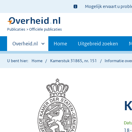
Ter
Mogelijk ervaart u prob
informatie:
U
Publicaties
Officiële publicaties
bent
Primaire
nu
Andere
Overheid.nl
Home
Uitgebreid zoeken
M
hier:
sites
navigatie
binnen
U bent hier:
Home
Kamerstuk 31865, nr. 151
Informatie over
K
Dat
18-