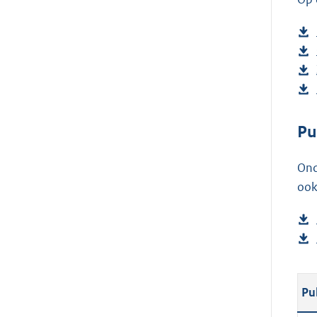
Pu
Ond
ook
Pu