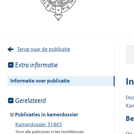
Terug naar de publicatie
Toon
Extra informatie
meer
van:
I
Informatie over publicatie
Dez
Toon
Gerelateerd
Kam
meer
van:
Publicaties in kamerdossier
Be
Kamerdossier 31865
Toon alle publicaties in het hoofddossier
Op 