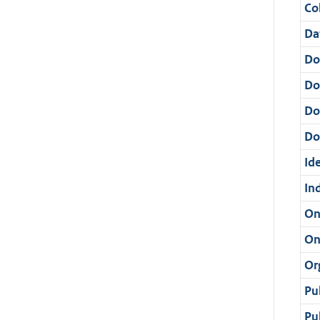
Col
Da
Do
Do
Do
Dos
Ide
In
On
On
Or
Pu
Pu