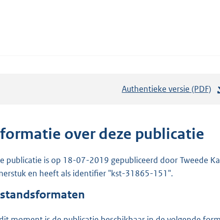
Authentieke versie (PDF)
b
e
s
t
nformatie over deze publicatie
a
n
e publicatie is op 18-07-2019 gepubliceerd door Tweede Kam
d
erstuk en heeft als identifier "kst-31865-151".
s
standsformaten
g
r
dit moment is de publicatie beschikbaar in de volgende for