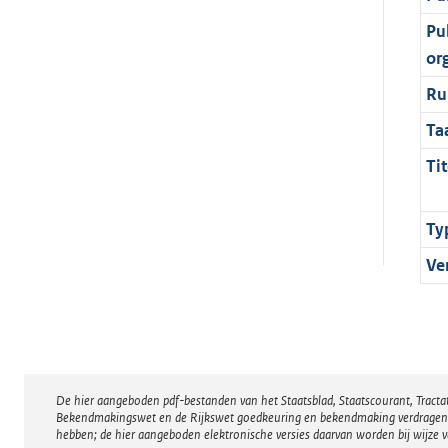
Pu
or
Ru
Ta
Tit
Ty
Ve
De hier aangeboden pdf-bestanden van het Staatsblad, Staatscourant, Tract
Disclaimer
Bekendmakingswet en de Rijkswet goedkeuring en bekendmaking verdragen voor
hebben; de hier aangeboden elektronische versies daarvan worden bij wijze 