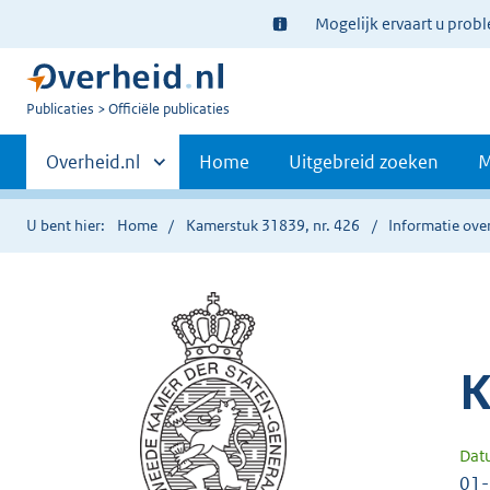
Ter
Mogelijk ervaart u prob
informatie:
U
Publicaties
Officiële publicaties
bent
Primaire
nu
Andere
Overheid.nl
Home
Uitgebreid zoeken
M
hier:
sites
navigatie
binnen
U bent hier:
Home
Kamerstuk 31839, nr. 426
Informatie over
K
Dat
01-