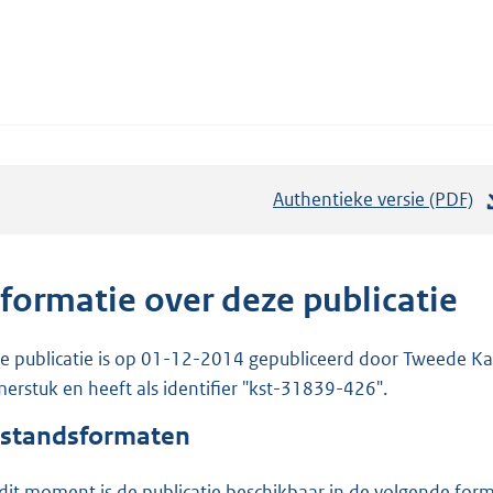
Authentieke versie (PDF)
b
e
s
t
nformatie over deze publicatie
a
n
e publicatie is op 01-12-2014 gepubliceerd door Tweede Kam
d
erstuk en heeft als identifier "kst-31839-426".
s
standsformaten
g
r
dit moment is de publicatie beschikbaar in de volgende for