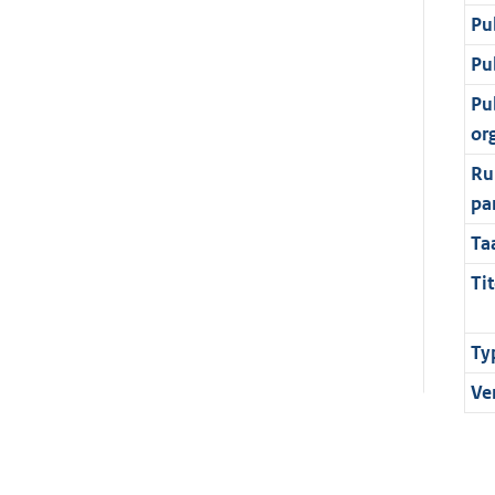
Pu
Pu
Pu
or
Ru
pa
Ta
Tit
Ty
Ve