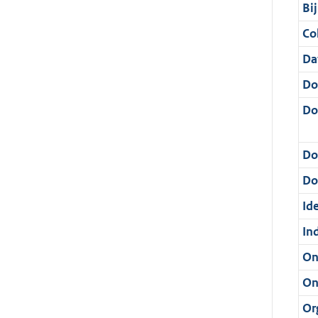
Bi
Col
Da
Do
Do
Do
Dos
Ide
In
On
On
Or