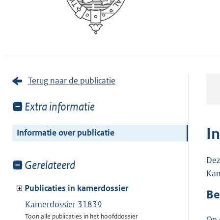
Terug naar de publicatie
Toon
Extra informatie
meer
van:
I
Informatie over publicatie
Dez
Toon
Gerelateerd
Kam
meer
van:
Publicaties in kamerdossier
Be
Kamerdossier 31839
Toon alle publicaties in het hoofddossier
Op 