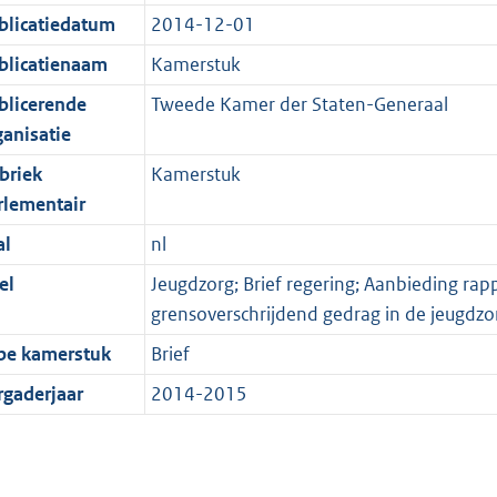
blicatiedatum
2014-12-01
blicatienaam
Kamerstuk
blicerende
Tweede Kamer der Staten-Generaal
ganisatie
briek
Kamerstuk
rlementair
al
nl
el
Jeugdzorg; Brief regering; Aanbieding ra
grensoverschrijdend gedrag in de jeugdzo
pe kamerstuk
Brief
rgaderjaar
2014-2015