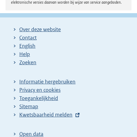
elektronische versies daarvan worden bij wijze van service aangeboden.
n
k
:
Over deze website
Contact
English
Help
Zoeken
Informatie hergebruiken
Privacy en cookies
Toegankelijkheid
Sitemap
E
Kwetsbaarheid melden
x
t
Open data