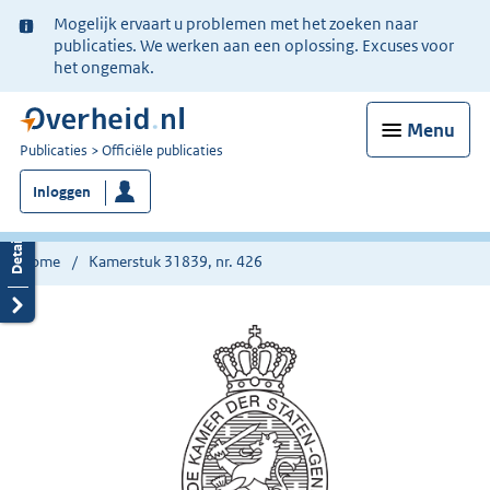
Ter
Mogelijk ervaart u problemen met het zoeken naar
informatie:
publicaties. We werken aan een oplossing. Excuses voor
het ongemak.
Menu
U
Publicaties
Officiële publicaties
bent
Inloggen
nu
hier:
Home
Kamerstuk 31839, nr. 426