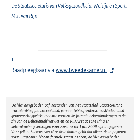
De Staatssecretaris van Volksgezondheid, Welzijn en Sport,
M.J. van
Rijn
1
Raadpleegbaar via
E
www.tweedekamer.nl
x
t
e
r
Disclaimer
De hier aangeboden pdf-bestanden van het Staatsblad, Staatscourant,
Tractatenblad, provinciaal blad, gemeenteblad, waterschapsblad en blad
n
gemeenschappelijke regeling vormen de formele bekendmakingen in de
e
zin van de Bekendmakingswet en de Rijkswet goedkeuring en
bekendmaking verdragen voor zover ze na 1 juli 2009 zijn uitgegeven.
l
Voor pdf-publicaties van vóór deze datum geldt dat alleen de in papieren
i
vorm uitgegeven bladen formele status hebben; de hier aangeboden