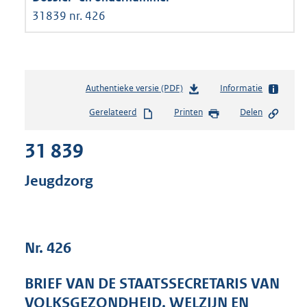
31839 nr. 426
Authentieke versie (PDF)
b
Informatie
e
Gerelateerd
Printen
Delen
s
t
31 839
a
n
d
Jeugdzorg
s
g
r
o
Nr. 426
o
t
t
BRIEF VAN DE STAATSSECRETARIS VAN
e
VOLKSGEZONDHEID, WELZIJN EN
: