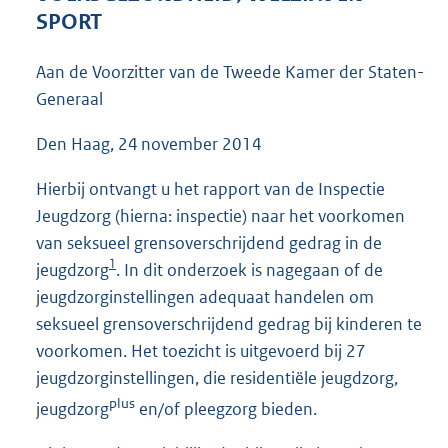
3
SPORT
9
K
Aan de Voorzitter van de Tweede Kamer der Staten-
b
Generaal
Den Haag, 24 november 2014
Hierbij ontvangt u het rapport van de Inspectie
Jeugdzorg (hierna: inspectie) naar het voorkomen
van seksueel grensoverschrijdend gedrag in de
1
jeugdzorg
. In dit onderzoek is nagegaan of de
jeugdzorginstellingen adequaat handelen om
seksueel grensoverschrijdend gedrag bij kinderen te
voorkomen. Het toezicht is uitgevoerd bij 27
jeugdzorginstellingen, die residentiële jeugdzorg,
plus
jeugdzorg
en/of pleegzorg bieden.